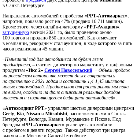
в Санкт-Петербурге.
Направление автомобилей с пробегом
«РРТ-Автомаркет»
,
напротив, показало рост на 47% (продано 16 711 машин).
Кроме этого, через онлайн-платформу
«РРТ-Аукцион»
,
запущенную
весной 2021-го, было проведено около
100 торгов и продано 850 автомобилей. Как отмечают
в компании, рекордным стал аукцион, в ходе которого за пять
часов реализовали 45 машин.
«
Нынешний год для автобизнеса не будет легче
предыдущего,
– считает директор по маркетингу и цифровым
продуктам
«Икс 2»
Сергей Новосельский
. –
Объем продаж
на российском авторынке может даже сократиться
по сравнению с 2021 годом и составить 1,4-1,45 миллиона
новых автомобилей. Предпосылок для роста рынка мы пока
не видим, особенно на фоне снижения реальных доходов
населения и сохраняющегося дефицита автомобилей
».
«Автохолдинг РРТ»
управляет шестью дилерскими центрами
Geely
,
Kia
,
Nissan
и
Mitsubishi
, расположенными в Санкт-
Петербурге, Вологде, Казани, Мурманске и Пскове. Под
брендом
«РРТ-Автомаркет»
реализует автомобили
с пробегом в девяти городах. Также действуют три центра
выкупа – в Москве и Санкт-Петербурге.