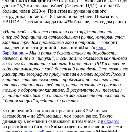
Оборот
«Автохолдинга РРТ»
(входит в
«Икс 2»
) в 2021 году
достиг 25,3 миллиарда рублей (без учета НДС), что на 9%
больше, чем в 2020-м. При этом выручка на одного
сотрудника составила 18,1 миллиона рублей. Показатель
EBITDA – 1,65 миллиарда (на 43% больше, чем годом ранее).
«
Наша модель бизнеса доказала свою эффективность
в период дефицита на автомобильном рынке, который стал
главным трендом прошедшего года в отрасли,
– говорит
владелец инвестиционной компании
«Икс 2»
Олег
Барабанов
. –
Мы и раньше делали ставку на доходность
бизнеса, а не на “штуки”, и сейчас это оказалось как никогда
важным для развития холдинга. Кроме того,
РРТ
в течение
года оптимизировал свой дилерский портфель. Это позволило
расширить географию присутствия в малых городах России
в направлении автомобилей с пробегом и полностью уйти
от инвестиционных кредитов, оставив заемные средства
только в оборотном капитале. В результате мы повысили
устойчивость бизнеса и снизили зависимость от постоянно
“дорожающих” кредитных средств
».
За прошедший год холдинг реализовал 8 252 новых
автомобиля – на 25% меньше, чем годом ранее. Такую
динамику в компании связывают, в том числе, с
выходом
из российского бизнеса
Subaru
(девять автосалонов в семи
городах) и
продажей
двух дилерских центров
Mitsubishi