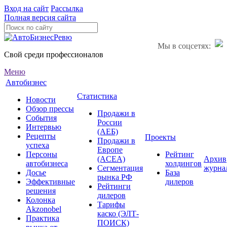
Вход на сайт
Рассылка
Полная версия сайта
Мы в соцсетях:
Свой среди профессионалов
Меню
Автобизнес
Статистика
Новости
Обзор прессы
Продажи в
События
России
Интервью
(АЕБ)
Рецепты
Проекты
Продажи в
успеха
Европе
Персоны
Рейтинг
(ACEA)
Архив
автобизнеса
холдингов
Сегментация
журна
Досье
База
рынка РФ
Эффективные
дилеров
Рейтинги
решения
дилеров
Колонка
Тарифы
Akzonobel
каско (ЭЛТ-
Практика
ПОИСК)