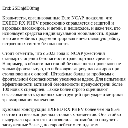
Erid: 2SDnjdD3fmg
Краш-тесты, организованные Euro NCAP, показали, что
EXEED RX PHEV превосходно справляется с защитой и
взрослых пассажиров, и детей, и пешеходов, и даже тех, кто
использует средства индивидуальной мобильности. Кроме
того автомобиль продемонстрировал впечатляющую работу
встроенных систем безопасности.
Стоит отметить, что с 2023 года E-NCAP ужесточил
стандарты оценки безопасности транспортных средств.
Например, в области пассивной безопасности проверяют не
только фронтальную, но и боковую защиту пассажиров при
столкновении с опорой. Штрафные баллы за проблемы с
фронтальной безопасностью увеличены вдвое. Для испытания
эффективности активной безопасности предусмотрели более
100 новых сценариев. Также более строго оценивают
согласованность кузовных конструкций при ударе и метрики
травмирования манекенов.
Кузовная конструкция EXEED RX PHEV более чем на 85%
состоит из высокопрочных стальных элементов. Она стойко
выдержала краш-тесты и позволила автомобилю получить
заслуженные 5 звезд по европейским стандартам