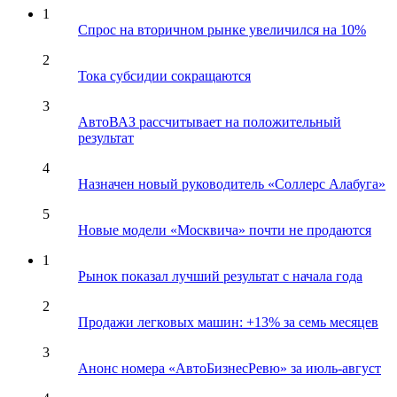
1
Спрос на вторичном рынке увеличился на 10%
2
Тока субсидии сокращаются
3
АвтоВАЗ рассчитывает на положительный
результат
4
Назначен новый руководитель «Соллерс Алабуга»
5
Новые модели «Москвича» почти не продаются
1
Рынок показал лучший результат с начала года
2
Продажи легковых машин: +13% за семь месяцев
3
Анонс номера «АвтоБизнесРевю» за июль-август