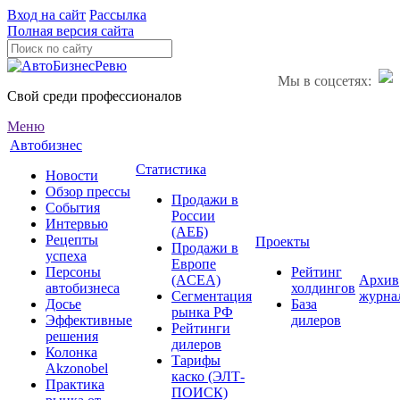
Вход на сайт
Рассылка
Полная версия сайта
Мы в соцсетях:
Свой среди профессионалов
Меню
Автобизнес
Статистика
Новости
Обзор прессы
Продажи в
События
России
Интервью
(АЕБ)
Рецепты
Проекты
Продажи в
успеха
Европе
Персоны
Рейтинг
(ACEA)
Архив
автобизнеса
холдингов
Сегментация
журна
Досье
База
рынка РФ
Эффективные
дилеров
Рейтинги
решения
дилеров
Колонка
Тарифы
Akzonobel
каско (ЭЛТ-
Практика
ПОИСК)