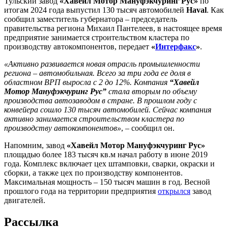
Тульский завод
«Хавейл Мотор Мануфэкчуринг Рус»
по
итогам 2024 года выпустил 130 тысяч автомобилей
Haval
. Как
сообщил заместитель губернатора – председатель
правительства региона Михаил Пантелеев, в настоящее время
предприятие занимается строительством кластера по
производству автокомпонентов, передает
«
Интерфакс
»
.
«Активно развивается новая отрасль промышленности
региона – автомобильная. Всего за три года ее доля в
областном ВРП выросла с 2 до 12%. Компания
“Хавейл
Мотор Мануфэкчуринг Рус”
стала вторым по объему
производства автозаводом в стране. В прошлом году с
конвейера сошло 130 тысяч автомобилей. Сейчас компания
активно занимается строительством кластера по
производству автокомпонентов»
, – сообщил он.
Напомним, завод
«Хавейл Мотор Мануфэкчуринг Рус»
площадью более 183 тысяч кв.м начал работу в июне 2019
года. Комплекс включает цех штамповки, сварки, окраски и
сборки, а также цех по производству компонентов.
Максимальная мощность – 150 тысяч машин в год. Весной
прошлого года на территории предприятия
открылся
завод
двигателей.
Рассылка