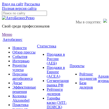
Вход на сайт
Рассылка
Полная версия сайта
Мы в соцсетях:
Свой среди профессионалов
Меню
Автобизнес
Статистика
Новости
Обзор прессы
Продажи в
События
России
Интервью
(АЕБ)
Рецепты
Проекты
Продажи в
успеха
Европе
Персоны
Рейтинг
(ACEA)
Архив
автобизнеса
холдингов
Сегментация
журна
Досье
База
рынка РФ
Эффективные
дилеров
Рейтинги
решения
дилеров
Колонка
Тарифы
Akzonobel
каско (ЭЛТ-
Практика
ПОИСК)