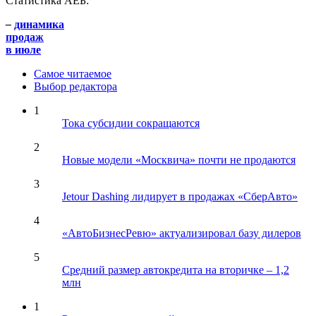
Статистика АЕБ:
–
динамика
продаж
в июле
Самое читаемое
Выбор редактора
1
Тока субсидии сокращаются
2
Новые модели «Москвича» почти не продаются
3
Jetour Dashing лидирует в продажах «СберАвто»
4
«АвтоБизнесРевю» актуализировал базу дилеров
5
Средний размер автокредита на вторичке – 1,2
млн
1