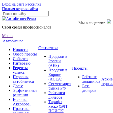
Вход на сайт
Рассылка
Полная версия сайта
Мы в соцсетях:
Свой среди профессионалов
Меню
Автобизнес
Статистика
Новости
Обзор прессы
Продажи в
События
России
Интервью
(АЕБ)
Рецепты
Проекты
Продажи в
успеха
Европе
Персоны
Рейтинг
(ACEA)
Архив
автобизнеса
холдингов
Сегментация
журна
Досье
База
рынка РФ
Эффективные
дилеров
Рейтинги
решения
дилеров
Колонка
Тарифы
Akzonobel
каско (ЭЛТ-
Практика
ПОИСК)