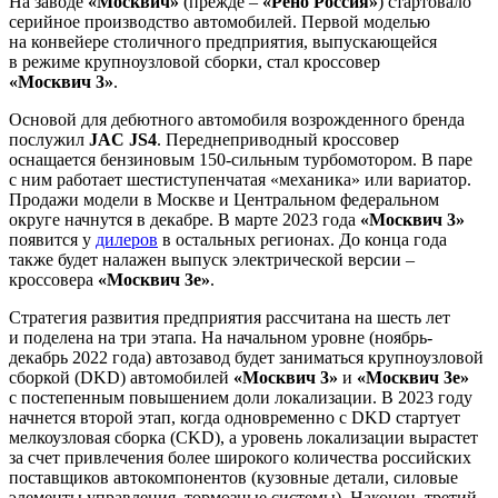
На заводе
«Москвич»
(прежде –
«Рено Россия»
) стартовало
серийное производство автомобилей. Первой моделью
на конвейере столичного предприятия, выпускающейся
в режиме крупноузловой сборки, стал кроссовер
«Москвич 3»
.
Основой для дебютного автомобиля возрожденного бренда
послужил
JAC JS4
. Переднеприводный кроссовер
оснащается бензиновым 150-сильным турбомотором. В паре
с ним работает шестиступенчатая «механика» или вариатор.
Продажи модели в Москве и Центральном федеральном
округе начнутся в декабре. В марте 2023 года
«Москвич 3»
появится у
дилеров
в остальных регионах. До конца года
также будет налажен выпуск электрической версии –
кроссовера
«Москвич 3е»
.
Стратегия развития предприятия рассчитана на шесть лет
и поделена на три этапа. На начальном уровне (ноябрь-
декабрь 2022 года) автозавод будет заниматься крупноузловой
сборкой (DKD) автомобилей
«Москвич 3»
и
«Москвич 3е»
с постепенным повышением доли локализации. В 2023 году
начнется второй этап, когда одновременно с DKD стартует
мелкоузловая сборка (CKD), а уровень локализации вырастет
за счет привлечения более широкого количества российских
поставщиков автокомпонентов (кузовные детали, силовые
элементы управления, тормозные системы). Наконец, третий