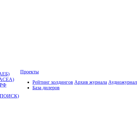
Проекты
АЕБ)
(ACEA)
Рейтинг холдингов
Архив журнала
Аудиожурнал
 РФ
База дилеров
Т-ПОИСК)