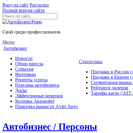
Вход на сайт
Рассылка
Полная версия сайта
Свой среди профессионалов
Меню
Автобизнес
Новости
Статистика
Обзор прессы
События
Продажи в России (
Интервью
Продажи в Европе 
Рецепты успеха
Сегментация рынка
Персоны автобизнеса
Рейтинги дилеров
Досье
Тарифы каско (ЭЛ
Эффективные решения
Колонка Akzonobel
Практика рынка от Аvito Авто
Автобизнес / Персоны