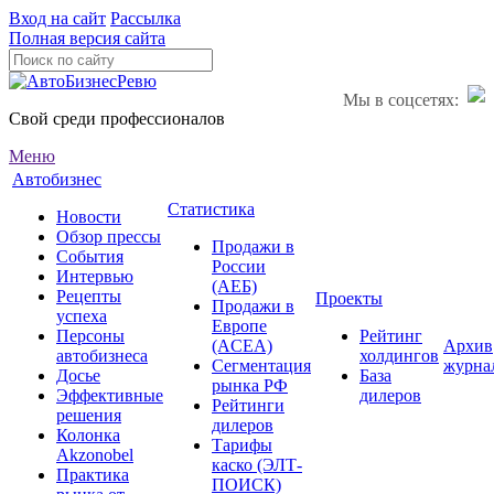
Вход на сайт
Рассылка
Полная версия сайта
Мы в соцсетях:
Свой среди профессионалов
Меню
Автобизнес
Статистика
Новости
Обзор прессы
Продажи в
События
России
Интервью
(АЕБ)
Рецепты
Проекты
Продажи в
успеха
Европе
Персоны
Рейтинг
(ACEA)
Архив
автобизнеса
холдингов
Сегментация
журна
Досье
База
рынка РФ
Эффективные
дилеров
Рейтинги
решения
дилеров
Колонка
Тарифы
Akzonobel
каско (ЭЛТ-
Практика
ПОИСК)