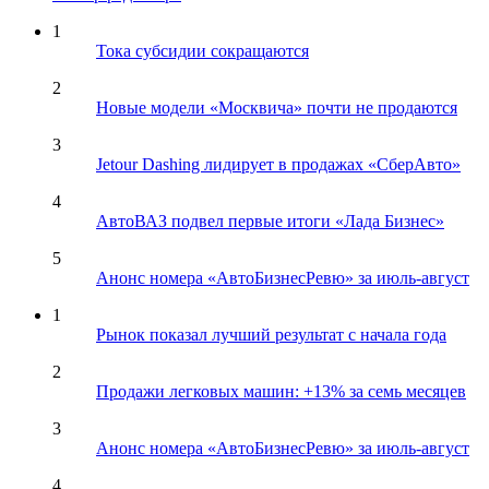
1
Тока субсидии сокращаются
2
Новые модели «Москвича» почти не продаются
3
Jetour Dashing лидирует в продажах «СберАвто»
4
АвтоВАЗ подвел первые итоги «Лада Бизнес»
5
Анонс номера «АвтоБизнесРевю» за июль-август
1
Рынок показал лучший результат с начала года
2
Продажи легковых машин: +13% за семь месяцев
3
Анонс номера «АвтоБизнесРевю» за июль-август
4