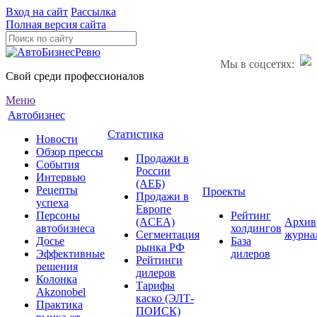
Вход на сайт
Рассылка
Полная версия сайта
Мы в соцсетях:
Свой среди профессионалов
Меню
Автобизнес
Статистика
Новости
Обзор прессы
Продажи в
События
России
Интервью
(АЕБ)
Рецепты
Проекты
Продажи в
успеха
Европе
Персоны
Рейтинг
(ACEA)
Архив
автобизнеса
холдингов
Сегментация
журна
Досье
База
рынка РФ
Эффективные
дилеров
Рейтинги
решения
дилеров
Колонка
Тарифы
Akzonobel
каско (ЭЛТ-
Практика
ПОИСК)