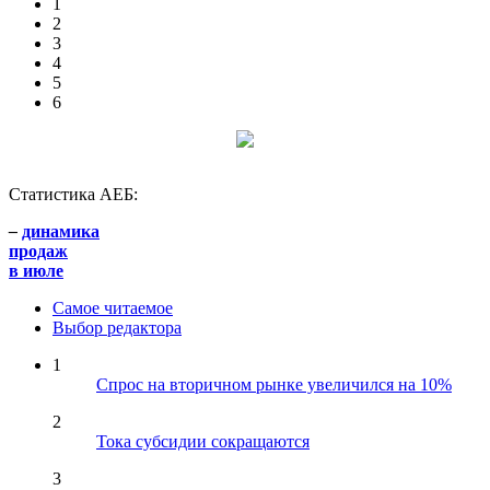
1
2
3
4
5
6
Статистика АЕБ:
–
динамика
продаж
в июле
Самое читаемое
Выбор редактора
1
Спрос на вторичном рынке увеличился на 10%
2
Тока субсидии сокращаются
3