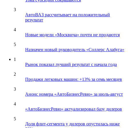
3
АвтоВАЗ рассчитывает на положительный
результат
4
Новые модели «Москвича» почти не продаются
5
Назначен новый руководитель «Соллерс Алабуга»
1
Рынок показал лучший результат с начала года
2
Продажи легковых машин: +13% за семь месяцев
3
Анонс номера «АвтоБизнесРевю» за июль-август
4
«АвтоБизнесРевю» актуализировал базу дилеров
5
Доля флит-сегмента у дилеров опустилась ниже