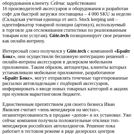
оборудования клиенту. Сейчас задействовано
16 производителей аксессуаров и оборудования и разработан
софт для быстрой загрузки поставщика – 4 000 SKU за неделю
(Складская учетная единица от англ. Stock keeping unit –
идентификатор товарной позиции (артикул), используемый
в торговле для отслеживания статистики по реализованным
товарам или услугам).
Güte.tech
позиционирует свое решение
как онлайн-витрину.
Интересный союз получился у
Güte.tech
с компанией
«Брайт
Бокс»
, они осуществили бесшовную интеграцию решений –
онлайн-витрина аксессуаров в дилерском мобильном
приложении. Таким образом, автоцентры, клиенты которых
устанавливали мобильное приложение, разработанное
«Брайт Бокс»
, могут отправлять точечные таргетированные
рассылки автовладельцам с подборкой аксессуаров,
информировать о вводе новых товарных категорий и акциях
при нулевом маркетинговом бюджете.
Единственным препятствием для своего бизнеса Иван
Яковлев считает «лень менеджеров на местах»,
незаинтересованность в продаже «допов» и их установке. Уже
сейчас компания получила положительные отклики топ-
менеджеров российских автохолдингов. Решение пока
работает в тестовом режиме в ряде дилерских центров