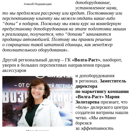
допоборудование,
Алексей Подщеколдин
установленное нами,
то мы предложим рассрочку или кредит. Постоянному или
перспективному клиенту мы можем отдать какие-либо
“допы” в подарок. Поскольку мы взяли курс на конвейерную
предустановку допоборудования на этапе подготовки машин
к реализации, получается, что “допами” занимаются
продавцы автомобилей. Поэтому мы приняли решение
о сокращении такой штатной единицы, как менеджер
дополнительного оборудования»
.
Другой региональный дилер – ГК
«Волга-Раст»
, наоборот,
уверен в больших перспективах направления продаж
аксессуаров
и допоборудования
в регионах.
Заместитель
директора
по маркетингу компании
«Волга-Раст» Мария
Золотарева
признает, что
«боль» дилерского центра
создатели витрины нашли
четко.
«Мы активно
боремся
за эффективность