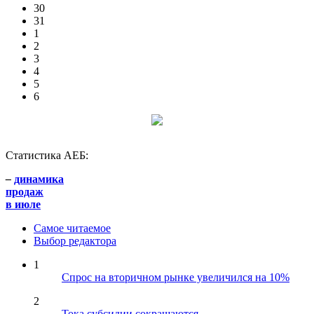
30
31
1
2
3
4
5
6
Статистика АЕБ:
–
динамика
продаж
в июле
Самое читаемое
Выбор редактора
1
Спрос на вторичном рынке увеличился на 10%
2
Тока субсидии сокращаются