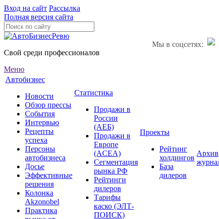
Вход на сайт
Рассылка
Полная версия сайта
Мы в соцсетях:
Свой среди профессионалов
Меню
Автобизнес
Статистика
Новости
Обзор прессы
Продажи в
События
России
Интервью
(АЕБ)
Рецепты
Проекты
Продажи в
успеха
Европе
Персоны
Рейтинг
(ACEA)
Архив
автобизнеса
холдингов
Сегментация
журна
Досье
База
рынка РФ
Эффективные
дилеров
Рейтинги
решения
дилеров
Колонка
Тарифы
Akzonobel
каско (ЭЛТ-
Практика
ПОИСК)