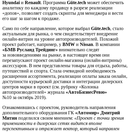
Hyundai
и
Renault
. Программа
Güte.tech
может обеспечить
аналитику по каждому продавцу в разрезе реализации
«допов», позволяет создать скрипты для менеджера и вести
его шаг за шагом к продаже.
Само по себе направление, которое выбрал
Güte.tech
, стало
актуальным для рынка, о чем свидетельствует внедрение
онлайн-витрин на уровне автопроизводителей. Похожий
проект работает, например, у
BMW
и
Nissan
. В компании
«БМВ Русланд Трейдинг»
внимательно следят
за нововведениями на рынке, в настоящее время они
перезапускают проект онлайн-магазина (онлайн-витрины)
аксессуаров. В нем представлены товары для отдыха, работы,
путешествий и спорта. Стала очевидной необходимость
расширения ассортимента, реализации оплаты заказа онлайн,
доступности курьерской доставки и интеграции дилерских
центров марки в проект (см. рубрику «Колонка
автопроизводителей» журнала
«АвтоБизнесРевю»
№10 за октябрь 2019).
Ознакомившись с проектом, руководитель направления
дополнительного оборудования ГК
«Автомир» Дмитрий
Митин
поделился своим мнением:
«Проект с точки зрения
применимости в дилерских сетях видится вполне
перспективным и отражает вектор, который направлен