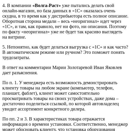
4. В компании
«Волга-Раст»
уже пытались делать свой
онлайн-магазин, но база данных в «1С» оказалась очень
скудна, в то время как у дистрибьютора есть полное описание.
Оборотная сторона медали – весь «неоригинал» идет через
«1С», и там, как правило, нет ни фото, ни описания. Поэтому
по факту «неоригинал» уже не будет так красиво выглядеть
на витрине.
5. Непонятно, как будет делаться выгрузка с «1С» и как часто?
В автоматическом режиме или ручном? Это поможет понять
трудозатраты.
В ответ на комментарии Марии Золотаревой Иван Яковлев
дает разъяснения.
По п. 1. У менеджера есть возможность демонстрировать
клиенту товары на любом экране (компьютер, телефон,
планшет, фаблет), клиент может самостоятельно
просматривать товары на своих устройствах, даже дома –
достаточно поделиться ссылкой, по которой автовладелец
увидит ассортимент конкретного дилера.
По пп. 2 и 3. В характеристиках товара отражается
информация о времени установки. Соответственно, менеджер
может обосновать клиенту, что установка оборудования