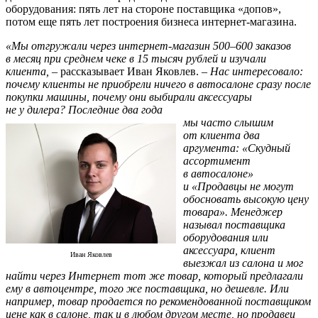
оборудования: пять лет на стороне поставщика «допов»,
потом еще пять лет построения бизнеса интернет-магазина.
«Мы отгружали через интернет-магазин 500–600 заказов
в месяц при среднем чеке в 15 тысяч рублей и изучали
клиента,
– рассказывает Иван Яковлев. –
Нас интересовало:
почему клиенты не приобрели ничего в автосалоне сразу после
покупки машины, почему они выбирали аксессуары
не у дилера? Последние два года
мы часто слышим
от клиента два
аргумента: «Скудный
ассортимент
в автосалоне»
и «Продавцы не могут
обосновать высокую цену
товара». Менеджер
называл поставщика
оборудования или
аксессуара, клиент
Иван Яковлев
выезжал из салона и мог
найти через Интернет тот же товар, который предлагали
ему в автоцентре, того же поставщика, но дешевле. Или
например, товар продается по рекомендованной поставщиком
цене как в салоне, так и в любом другом месте, но продавец