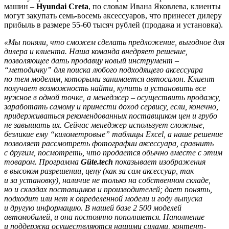
машин –
Hyundai Creta
, по словам Ивана Яковлева, клиенты
могут закупать семь-восемь аксессуаров, что принесет дилеру
прибыль в размере 55-60 тысяч рублей (продажа и установка).
«Мы поняли, что сможем сделать предложение, выгодное для
дилера и клиента. Наша команда внедряет решение,
позволяющее дать продавцу новый инструмент –
“методичку” для поиска любого подходящего аксессуара
по тем моделям, которыми занимается автосалон. Клиент
получает возможность найти, купить и установить все
нужное в одной точке, а менеджер – осуществить продажу,
заработать самому и принести доход сервису, если, конечно,
придерживаться рекомендованных поставщиком цен и грубо
не завышать их. Сейчас менеджер использует сложные,
безликие ему “километровые” таблицы Excel, а наше решение
позволяет рассмотреть фотографии аксессуара, сравнить
с другим, посмотреть, что продается обычно вместе с этим
товаром. Программа
Güte.tech
показывает изображения
в высоком разрешении, цену (как за сам аксессуар, так
и за установку), наличие не только на собственном складе,
но и складах поставщиков и производителей; дает понять,
подходит или нет к определенной модели и году выпуска
и другую информацию. В нашей базе 2 500 моделей
автомобилей, и она постоянно пополняется. Наполнение
и поддержка осуществляются нашими силами, контент-