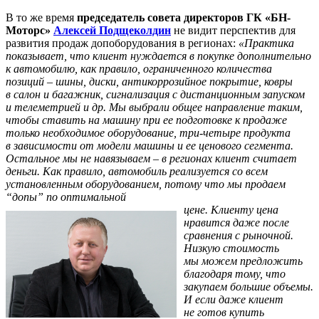
В то же время
председатель совета директоров ГК
«БН-
Моторс»
Алексей Подщеколдин
не видит перспектив для
развития продаж допоборудования в регионах:
«Практика
показывает, что клиент нуждается в покупке дополнительно
к автомобилю, как правило, ограниченного количества
позиций – шины, диски, антикоррозийное покрытие, ковры
в салон и багажник, сигнализация с дистанционным запуском
и телеметрией и др. Мы выбрали общее направление таким,
чтобы ставить на машину при ее подготовке к продаже
только необходимое оборудование, три-четыре продукта
в зависимости от модели машины и ее ценового сегмента.
Остальное мы не навязываем – в регионах клиент считает
деньги. Как правило, автомобиль реализуется со всем
установленным оборудованием, потому что мы продаем
“допы” по оптимальной
цене. Клиенту цена
нравится даже после
сравнения с рыночной.
Низкую стоимость
мы можем предложить
благодаря тому, что
закупаем большие объемы.
И если даже клиент
не готов купить