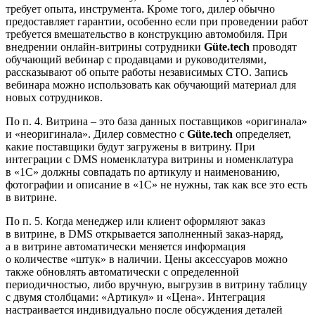
требует опыта, инструмента. Кроме того, дилер обычно
предоставляет гарантии, особенно если при проведении работ
требуется вмешательство в конструкцию автомобиля. При
внедрении онлайн-витрины сотрудники
Güte.tech
проводят
обучающий вебинар с продавцами и руководителями,
рассказывают об опыте работы независимых СТО. Запись
вебинара можно использовать как обучающий материал для
новых сотрудников.
По п. 4. Витрина – это база данных поставщиков «оригинала»
и «неоригинала». Дилер совместно с
Güte.tech
определяет,
какие поставщики будут загружены в витрину. При
интеграции с DMS номенклатура витрины и номенклатура
в «1С» должны совпадать по артикулу и наименованию,
фотографии и описание в «1С» не нужны, так как все это есть
в витрине.
По п. 5. Когда менеджер или клиент оформляют заказ
в витрине, в DMS открывается заполненный заказ-наряд,
а в витрине автоматически меняется информация
о количестве «штук» в наличии. Цены аксессуаров можно
также обновлять автоматически с определенной
периодичностью, либо вручную, выгрузив в витрину таблицу
с двумя столбцами: «Артикул» и «Цена». Интеграция
настраивается индивидуально после обсуждения деталей