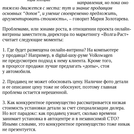
Мария Золотарева
направления, но пока оно
тяжело движется с места: тут и знание продавцом
основных “допов”, и умение своевременно предложить,
аргументировать стоимость»
, – говорит Мария Золотарева.
Проблемами, или зонами роста, в отношении проекта онлайн-
витрины заместитель директора по маркетингу «Волга-Раст»
считает следующие моменты:
1. Где будет размещена онлайн-витрина? На компьютере
у продавца? Например, в digital-шоу-руме Volkswagen
не предусмотрен подход к нему клиента. Кроме того,
в процессе продажи лучше предлагать «допы», стоя
у автомобиля.
2. Продавец не может обосновать цену. Наличие фото детали
и ее описание цену тоже не обоснуют, поэтому главная
проблема остается нерешенной.
3. Как конкурентное преимущество рассматривается низкая
стоимость установки детали за счет специализации дилера.
Но вот парадокс: как продавец узнает, сколько времени
занимает установка в автоцентре и в независимой СТО?
Иными словами, это конкурентное преимущество тоже никак
не презентуется.