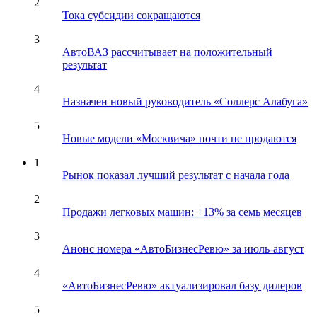
2
Тока субсидии сокращаются
3
АвтоВАЗ рассчитывает на положительный
результат
4
Назначен новый руководитель «Соллерс Алабуга»
5
Новые модели «Москвича» почти не продаются
1
Рынок показал лучший результат с начала года
2
Продажи легковых машин: +13% за семь месяцев
3
Анонс номера «АвтоБизнесРевю» за июль-август
4
«АвтоБизнесРевю» актуализировал базу дилеров
5