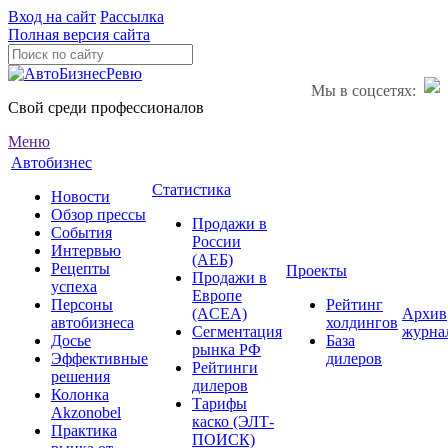
Вход на сайт
Рассылка
Полная версия сайта
Мы в соцсетях:
Свой среди профессионалов
Меню
Автобизнес
Статистика
Новости
Обзор прессы
Продажи в
События
России
Интервью
(АЕБ)
Рецепты
Проекты
Продажи в
успеха
Европе
Персоны
Рейтинг
(ACEA)
Архив
автобизнеса
холдингов
Сегментация
журна
Досье
База
рынка РФ
Эффективные
дилеров
Рейтинги
решения
дилеров
Колонка
Тарифы
Akzonobel
каско (ЭЛТ-
Практика
ПОИСК)