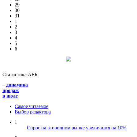
29
30
31
1
2
3
4
5
6
Статистика АЕБ:
–
динамика
продаж
в июле
Самое читаемое
Выбор редактора
1
Спрос на вторичном рынке увеличился на 10%