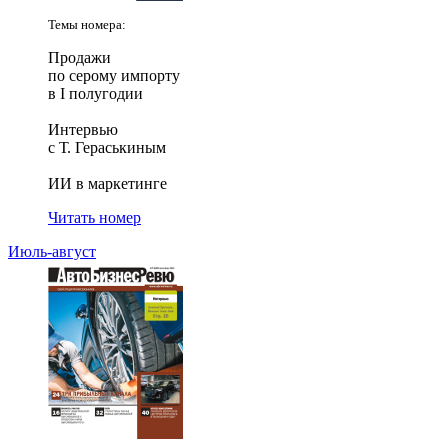
Темы номера:
Продажи
по серому импорту
в I полугодии
Интервью
с Т. Гераськиным
ИИ в маркетинге
Читать номер
Июль-август