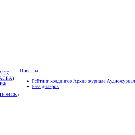
Проекты
АЕБ)
(ACEA)
Рейтинг холдингов
Архив журнала
Аудиожурнал
 РФ
База дилеров
Т-ПОИСК)