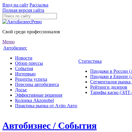
Вход на сайт
Рассылка
Полная версия сайта
Свой среди профессионалов
Меню
Автобизнес
Новости
Статистика
Обзор прессы
События
Продажи в России (
Интервью
Продажи в Европе 
Рецепты успеха
Сегментация рынка
Персоны автобизнеса
Рейтинги дилеров
Досье
Тарифы каско (ЭЛ
Эффективные решения
Колонка Akzonobel
Практика рынка от Аvito Авто
Автобизнес / События