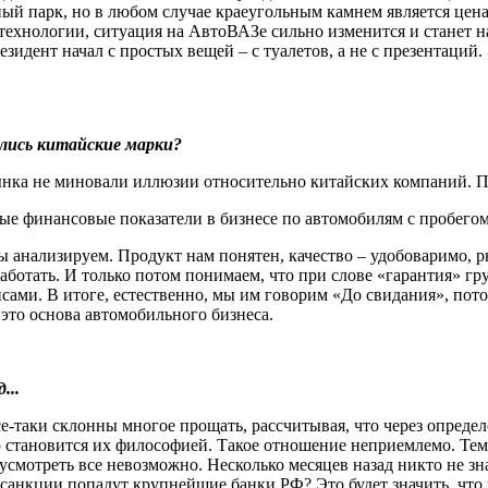
ый парк, но в любом случае краеугольным камнем является цена.
и технологии, ситуация на АвтоВАЗе сильно изменится и станет 
езидент начал с простых вещей – с туалетов, а не с презентаций
ались китайские марки?
ынка не миновали иллюзии относительно китайских компаний. Пр
 финансовые показатели в бизнесе по автомобилям с пробегом.
 анализируем. Продукт нам понятен, качество – удобоваримо, ры
аботать. И только потом понимаем, что при слове «гарантия» г
сами. В итоге, естественно, мы им говорим «До свидания», пото
 это основа автомобильного бизнеса.
...
все-таки склонны многое прощать, рассчитывая, что через опреде
то становится их философией. Такое отношение неприемлемо. Тем
усмотреть все невозможно. Несколько месяцев назад никто не зна
анкции попадут крупнейшие банки РФ? Это будет значить, что 