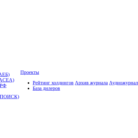
Проекты
АЕБ)
(ACEA)
Рейтинг холдингов
Архив журнала
Аудиожурнал
 РФ
База дилеров
Т-ПОИСК)