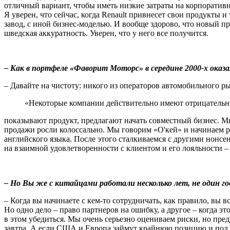
отличный вариант, чтобы иметь низкие затраты на корпоративн
Я уверен, что сейчас, когда Renault привнесет свои продукты 
завод, с иной бизнес-моделью. И вообще здорово, что новый пр
шведская аккуратность. Уверен, что у него все получится.
– Как в портфеле «Фаворит Моторс» в середине 2000-х оказ
– Давайте на чистоту: никого из операторов автомобильного р
«Некоторые компании действительно имеют отрицательные
показывают продукт, предлагают начать совместный бизнес. Мы
продажи росли колоссально. Мы говорим «О'кей» и начинаем р
английского языка. После этого сталкиваемся с другими нонсен
на взаимной удовлетворенности с клиентом и его лояльности –
– Но Вы же с китайцами работали несколько лет, не один год
– Когда вы начинаете с кем-то сотрудничать, как правило, вы 
Но одно дело – право партнеров на ошибку, а другое – когда э
в этом убедиться. Мы очень серьезно оцениваем риски, но пред
завтра. А если США и Европа займут крайнюю позицию и под с