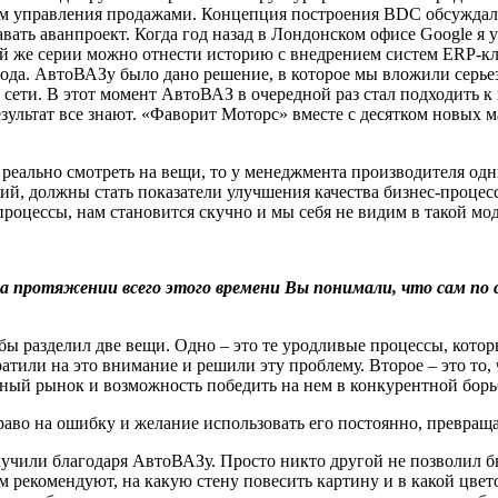
м управления продажами. Концепция построения BDC обсуждал
вать аванпроект. Когда год назад в Лондонском офисе Google я 
той же серии можно отнести историю с внедрением систем ERP-кл
ода. АвтоВАЗу было дано решение, в которое мы вложили серьез
 сети. В этот момент АвтоВАЗ в очередной раз стал подходить к 
езультат все знают. «Фаворит Моторс» вместе с десятком новых 
и реально смотреть на вещи, то у менеджмента производителя о
й, должны стать показатели улучшения качества бизнес-процесс
роцессы, нам становится скучно и мы себя не видим в такой мо
а протяжении всего этого времени Вы понимали, что сам по се
 Я бы разделил две вещи. Одно – это те уродливые процессы, кот
атили на это внимание и решили эту проблему. Второе – это то
ный рынок и возможность победить на нем в конкурентной борь
раво на ошибку и желание использовать его постоянно, превращ
учили благодаря АвтоВАЗу. Просто никто другой не позволил бы
ам рекомендуют, на какую стену повесить картину и в какой цв