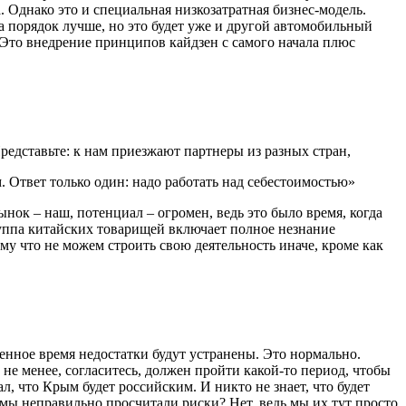
 Однако это и специальная низкозатратная бизнес-модель.
на порядок лучше, но это будет уже и другой автомобильный
. Это внедрение принципов кайдзен с самого начала плюс
едставьте: к нам приезжают партнеры из разных стран,
 Ответ только один: надо работать над себестоимостью»
нок – наш, потенциал – огромен, ведь это было время, когда
руппа китайских товарищей включает полное незнание
му что не можем строить свою деятельность иначе, кроме как
ленное время недостатки будут устранены. Это нормально.
 не менее, согласитесь, должен пройти какой-то период, чтобы
л, что Крым будет российским. И никто не знает, что будет
мы неправильно просчитали риски? Нет, ведь мы их тут просто