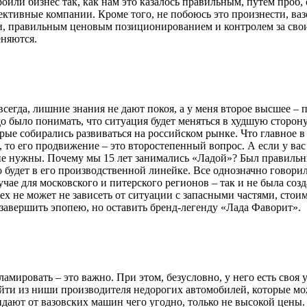
оили бизнес так, как нам это казалось правильным, путем проб,
ективные компании. Кроме того, не побоюсь это произнести, ва
и, правильным ценовым позиционированием и контролем за свои
еняются.
к всегда, лишние знания не дают покоя, а у меня второе высшее 
до было понимать, что ситуация будет меняться в худшую сторо
ые собирались развиваться на российском рынке. Что главное в 
и, то его продвижение – это второстепенный вопрос. А если у ва
 не нужны. Почему мы 15 лет занимались «Ладой»? Был правильн
о будет в его производственной линейке. Все однозначно говори
ае для московского и питерского регионов – так и не была созда
 не может не зависеть от ситуации с запасными частями, стоимо
 завершить эпопею, но оставить бренд-легенду «Лада Фаворит».
ламировать – это важно. При этом, безусловно, у него есть своя
ти из ниши производителя недорогих автомобилей, которые можн
идают от вазовских машин чего угодно, только не высокой цены.