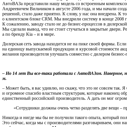
АвтоВАЗа представили нашу модель со встроенным комплексо
Андреевичем Вильчиком в августе 2006 года, и мы начали созда
решений, стало даже приятно. К слову, у нас она внедрена. К 
о клиентском блоке CRM. Мы внедрили систему в конце 2008 г
К сожалению, заводу стало не до бизнес-процессов в дилерской
Мы сделали вывод, что не стоит стучаться в закрытые двери. Р
а по бренду Kia – и в мире.
Дилерская сеть завода находится не на пике своей формы. Есл
на единицу выпускаемой продукции и курсовой стоимости акци
желания производителя улучшать совместно с дилером бизнес-п
– Но 14 лет Вы все-таки работали с АвтоВАЗом. Наверное, н
м.
– Может быть, я вас удивлю, но скажу, что это не совсем так.
и огромное спасибо властным структурам, которые наконец обр
единственный российский производитель. А дать он мог огром
«Сотрудники должны очень четко разделять две вещи – п
Никогда и нигде мы бы не получили такого опыта, который пол
Это сейчас, когда мы с производителями разговариваем, они н