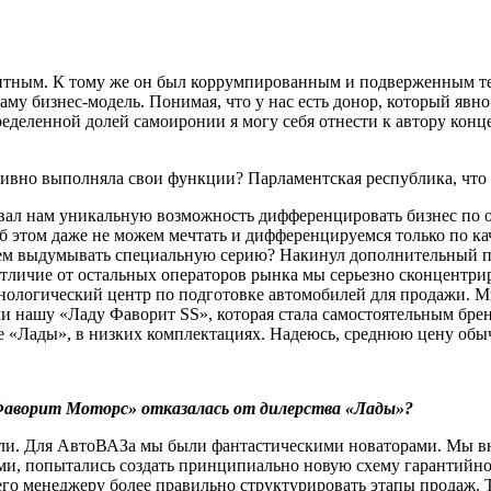
тным. К тому же он был коррумпированным и подверженным тене
аму бизнес-модель. Понимая, что у нас есть донор, который яв
деленной долей самоиронии я могу себя отнести к автору конц
вно выполняла свои функции? Парламентская республика, что л
вал нам уникальную возможность дифференцировать бизнес по о
 этом даже не можем мечтать и дифференцируемся только по качес
чем выдумывать специальную серию? Накинул дополнительный про
отличие от остальных операторов рынка мы серьезно сконцентри
ехнологический центр по подготовке автомобилей для продажи. М
ли нашу «Ладу Фаворит SS», которая стала самостоятельным бре
ые «Лады», в низких комплектациях. Надеюсь, среднюю цену обы
 «Фаворит Моторс» отказалась от дилерства «Лады»?
ели. Для АвтоВАЗа мы были фантастическими новаторами. Мы вн
, попытались создать принципиально новую схему гарантийного
о менеджеру более правильно структурировать этапы продаж. Та