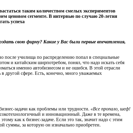
охвастаться таким количеством смелых экспериментов
ем ценовом сегменте. В интервью по случаю 20-летия
гать успеха
оздать свою фирму? Какие у Вас были первые впечатления,
ьно после училища по распределению попал в специальные
отом и китайским ширпотребом, понял, что надо искать себя
ниматься именно автобизнесом и не ошибся. В этой отрасли
 в другой сфере. Есть, конечно, много уважаемых
бизнес-задачи как проблемы или трудности.
«Все пропало, шеф!
высокотехнологичный и инновационный. Даже в те времена,
ому как к бизнес-задаче. Если это так, значит надо с этим
той суммы, за которую он изначально приобретен.