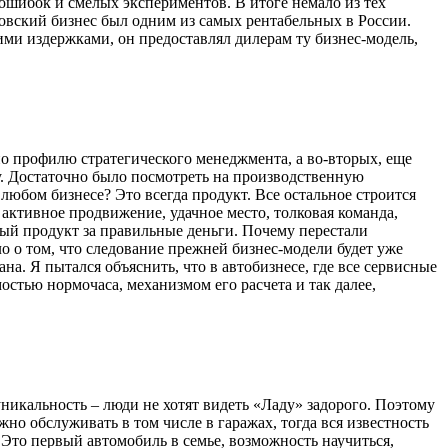
 ошибок и смелых экспериментов. В итоге немало из тех
зовский бизнес был одним из самых рентабельных в России.
ми издержками, он предоставлял дилерам ту бизнес-модель,
– по профилю стратегического менеджмента, а во-вторых, еще
ну. Достаточно было посмотреть на производственную
любом бизнесе? Это всегда продукт. Все остальное строится
с активное продвижение, удачное место, толковая команда,
ый продукт за правильные деньги. Почему перестали
ло о том, что следование прежней бизнес-модели будет уже
на. Я пытался объяснить, что в автобизнесе, где все сервисные
стью нормочаса, механизмом его расчета и так далее,
 уникальность – люди не хотят видеть «Ладу» задорого. Поэтому
о обслуживать в том числе в гаражах, тогда вся известность
 Это первый автомобиль в семье, возможность научиться,