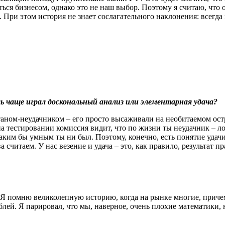
ся бизнесом, однако это не наш выбор. Поэтому я считаю, что о
 При этом история не знает сослагательного наклонения: всегда
оль чаще играл доскональный анализ или элементарная удача?
итаном-неудачником – его просто высаживали на необитаемом ост
на тестировании комиссия видит, что по жизни ты неудачник – ло
ким бы умным ты ни был. Поэтому, конечно, есть понятие удачи.
 считаем. У нас везение и удача – это, как правило, результат 
. Я помню великолепную историю, когда на рынке многие, приче
лей. Я парировал, что мы, наверное, очень плохие математики, 