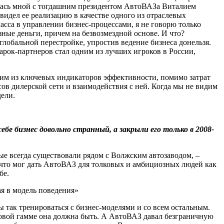
ась мной с тогдашним президентом АвтоВАЗа Виталием
увидел ее реализацию в качестве одного из отраслевых
асса в управлении бизнес-процессами, я не говорю только
ные деньги, причем на безвозмездной основе. И что?
глобальной перестройке, упростив ведение бизнеса донельзя.
марок-партнеров стал одним из лучших игроков в России,
дним из ключевых индикаторов эффективности, помимо затрат
ов дилерской сети и взаимодействия с ней. Когда мы не видим
дели.
бе бизнес довольно странный, а закрыли его только в 2008-
орые всегда существовали рядом с Волжским автозаводом, –
, что мог дать АвтоВАЗ для толковых и амбициозных людей как
бе.
ая в модель поведения»
 так тренироваться с бизнес-моделями и со всем остальным.
етовой гамме она должна быть. А АвтоВАЗ давал безграничную