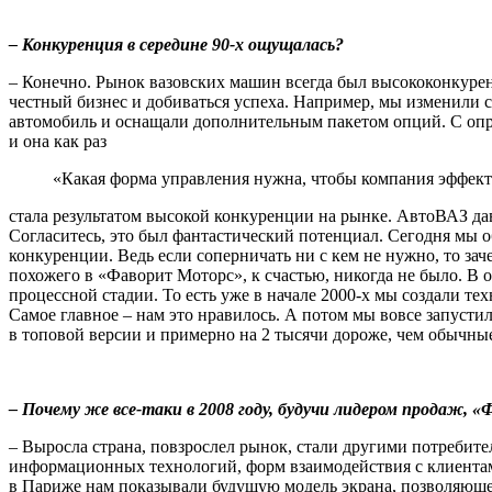
– Конкуренция в середине 90-х ощущалась?
– Конечно. Рынок вазовских машин всегда был высококонкурен
честный бизнес и добиваться успеха. Например, мы изменили с
автомобиль и оснащали дополнительным пакетом опций. С опре
и она как раз
«Какая форма управления нужна, чтобы компания эффекти
стала результатом высокой конкуренции на рынке. АвтоВАЗ да
Согласитесь, это был фантастический потенциал. Сегодня мы об
конкуренции. Ведь если соперничать ни с кем не нужно, то за
похожего в «Фаворит Моторс», к счастью, никогда не было. В 
процессной стадии. То есть уже в начале 2000-х мы создали т
Самое главное – нам это нравилось. А потом мы вовсе запусти
в топовой версии и примерно на 2 тысячи дороже, чем обычн
– Почему же все-таки в 2008 году, будучи лидером продаж,
– Выросла страна, повзрослел рынок, стали другими потребит
информационных технологий, форм взаимодействия с клиентами
в Париже нам показывали будущую модель экрана, позволяющег