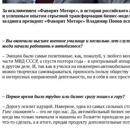
За исключением «Фаворит Моторс», в истории российского 
и успешным опытом серьезной трансформации бизнес-модели
холдинга президент «Фаворит Моторс» Владимир Попов всп
– Вы окончили высшее военное училище и несколько лет слу
когда начали работать в автобизнесе?
– Эмоции были самые позитивные, как, пожалуй, у любого мол
части МВД СССР, а спустя полтора года – в центральный аппар
в другом деле. И, так как я учился на инженерно-автомобильн
можно творчески самовыражаться, приносить пользу обществу и
и интересных направлений деятельности, но я себя в них прост
– Первое время было трудно или бизнес сразу пошел в гору?
– Дорогу осилит идущий. Наверное, одна из самых сильных ст
Гипс снимают!»
– это не про нас. Да, автомобильный бизнес н
когда мы только начинали и машины из Тольятти приходили разу
что-то сделать, а в итоге, придав продукту дополнительные по