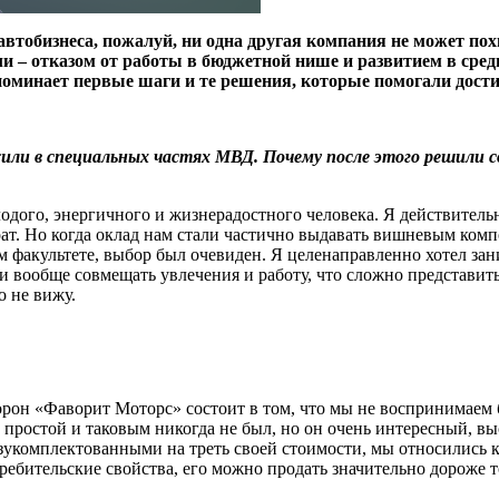
автобизнеса, пожалуй, ни одна другая компания не может п
 – отказом от работы в бюджетной нише и развитием в средн
оминает первые шаги и те решения, которые помогали дости
жили в специальных частях МВД. Почему после этого решили с
одого, энергичного и жизнерадостного человека. Я действител
ат. Но когда оклад нам стали частично выдавать вишневым комп
ом факультете, выбор был очевиден. Я целенаправленно хотел за
 вообще совмещать увлечения и работу, что сложно представить
о не вижу.
орон «Фаворит Моторс» состоит в том, что мы не воспринимаем 
е простой и таковым никогда не был, но он очень интересный, 
комплектованными на треть своей стоимости, мы относились к эт
требительские свойства, его можно продать значительно дороже 