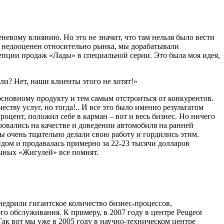
вому влиянию. Но это не значит, что там нельзя было вести
но недооценен относительно рынка, мы дорабатывали
епции продаж «Лады» в специальной серии. Это была моя идея,
и? Нет, наши клиенты этого не хотят!»
сновному продукту и тем самым отстроиться от конкурентов.
тву услуг, но тогда!.. И все это было именно результатом
цент, положил себе в карман – вот и весь бизнес. Но ничего
ровались на качестве и доведении автомобиля на ранней
ы очень тщательно делали свою работу и гордились этим.
ндом и продавалась примерно за 22-23 тысячи долларов
чных «Жигулей» все помнят.
едрили гигантское количество бизнес-процессов,
 обслуживания. К примеру, в 2007 году в центре Peugeot
к вот мы уже в 2005 году в научно-техническом центре