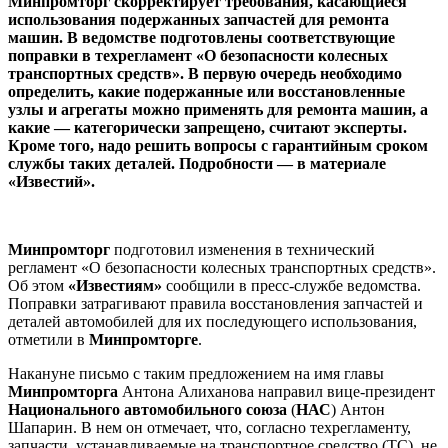
Минпромторг скорректирует требования, касающиеся
использования подержанных запчастей для ремонта
машин. В ведомстве подготовлены соответствующие
поправки в техрегламент «О безопасности колесных
транспортных средств». В первую очередь необходимо
определить, какие подержанные или восстановленные
узлы и агрегаты можно применять для ремонта машин, а
какие — категорически запрещено, считают эксперты.
Кроме того, надо решить вопросы с гарантийным сроком
службы таких деталей. Подробности — в материале
«Известий».
Минпромторг
подготовил изменения в технический
регламент «О безопасности колесных транспортных средств».
Об этом
«Известиям»
сообщили в пресс-службе ведомства.
Поправки затрагивают правила восстановления запчастей и
деталей автомобилей для их последующего использования,
отметили в
Минпромторге
.
Накануне письмо с таким предложением на имя главы
Минпромторга
Антона Алиханова направил вице-президент
Национального автомобильного союза
(
НАС
) Антон
Шапарин. В нем он отмечает, что, согласно техрегламенту,
запчасти, устанавливаемые на транспортное средство (ТС), не