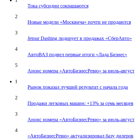
1
Тока субсидии сокращаются
2
Новые модели «Москвича» почти не продаются
3
Jetour Dashing лидирует в продажах «СберАвто»
4
АвтоВАЗ подвел первые итоги «Лада Бизнес»
5
Анонс номера «АвтоБизнесРевю» за июль-август
1
Рынок показал лучший результат с начала года
2
Продажи легковых машин: +13% за семь месяцев
3
Анонс номера «АвтоБизнесРевю» за июль-август
4
«АвтоБизнесРевю» актуализировал базу дилеров