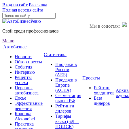
Вход на сайт
Рассылка
Полная версия сайта
Мы в соцсетях:
Свой среди профессионалов
Меню
Автобизнес
Статистика
Новости
Обзор прессы
Продажи в
События
России
Интервью
(АЕБ)
Рецепты
Проекты
Продажи в
успеха
Европе
Персоны
Рейтинг
(ACEA)
Архив
автобизнеса
холдингов
Сегментация
журна
Досье
База
рынка РФ
Эффективные
дилеров
Рейтинги
решения
дилеров
Колонка
Тарифы
Akzonobel
каско (ЭЛТ-
Практика
ПОИСК)