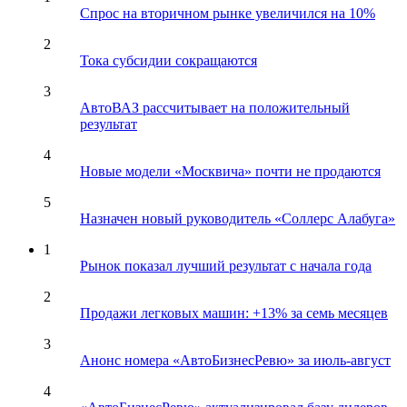
Спрос на вторичном рынке увеличился на 10%
2
Тока субсидии сокращаются
3
АвтоВАЗ рассчитывает на положительный
результат
4
Новые модели «Москвича» почти не продаются
5
Назначен новый руководитель «Соллерс Алабуга»
1
Рынок показал лучший результат с начала года
2
Продажи легковых машин: +13% за семь месяцев
3
Анонс номера «АвтоБизнесРевю» за июль-август
4