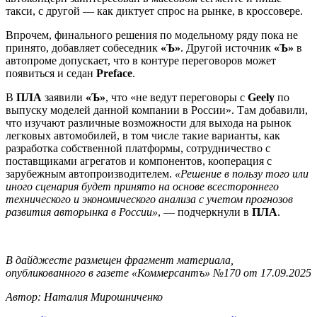
такси, с другой — как диктует спрос на рынке, в кроссовере.
Впрочем, финального решения по модельному ряду пока не
принято, добавляет собеседник
«Ъ»
. Другой источник
«Ъ»
в
автопроме допускает, что в контуре переговоров может
появиться и седан
Preface
.
В
ПЛА
заявили
«Ъ»
, что «не ведут переговоры с
Geely
по
выпуску моделей данной компании в России». Там добавили,
что изучают различные возможности для выхода на рынок
легковых автомобилей, в том числе такие варианты, как
разработка собственной платформы, сотрудничество с
поставщиками агрегатов и компонентов, кооперация с
зарубежным автопроизводителем.
«Решение в пользу того или
иного сценария будет принято на основе всестороннего
технического и экономического анализа с учетом прогнозов
развития авторынка в России»
, — подчеркнули в
ПЛА
.
В дайджесте размещен фрагмент материала,
опубликованного в газете «Коммерсантъ» №170 от 17.09.2025
Автор: Наталия Мирошниченко