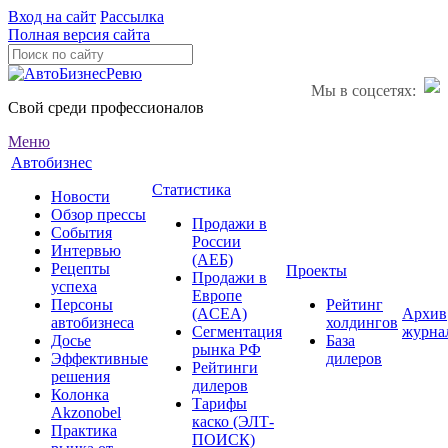
Вход на сайт
Рассылка
Полная версия сайта
Мы в соцсетях:
Свой среди профессионалов
Меню
Автобизнес
Статистика
Новости
Обзор прессы
Продажи в
События
России
Интервью
(АЕБ)
Рецепты
Проекты
Продажи в
успеха
Европе
Персоны
Рейтинг
(ACEA)
Архив
автобизнеса
холдингов
Сегментация
журна
Досье
База
рынка РФ
Эффективные
дилеров
Рейтинги
решения
дилеров
Колонка
Тарифы
Akzonobel
каско (ЭЛТ-
Практика
ПОИСК)