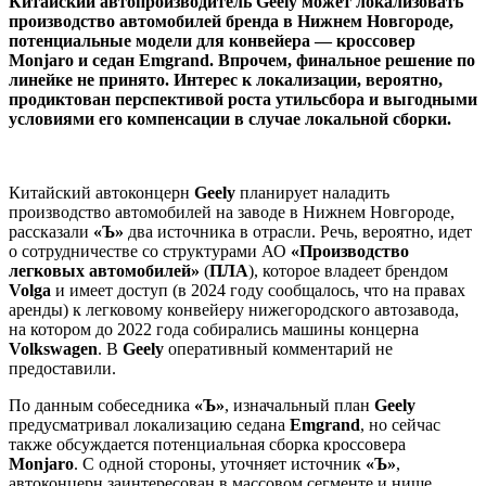
Китайский автопроизводитель Geely может локализовать
производство автомобилей бренда в Нижнем Новгороде,
потенциальные модели для конвейера — кроссовер
Monjaro и седан Emgrand. Впрочем, финальное решение по
линейке не принято. Интерес к локализации, вероятно,
продиктован перспективой роста утильсбора и выгодными
условиями его компенсации в случае локальной сборки.
Китайский автоконцерн
Geely
планирует наладить
производство автомобилей на заводе в Нижнем Новгороде,
рассказали
«Ъ»
два источника в отрасли. Речь, вероятно, идет
о сотрудничестве со структурами АО
«Производство
легковых автомобилей»
(
ПЛА
), которое владеет брендом
Volga
и имеет доступ (в 2024 году сообщалось, что на правах
аренды) к легковому конвейеру нижегородского автозавода,
на котором до 2022 года собирались машины концерна
Volkswagen
. В
Geely
оперативный комментарий не
предоставили.
По данным собеседника
«Ъ»
, изначальный план
Geely
предусматривал локализацию седана
Emgrand
, но сейчас
также обсуждается потенциальная сборка кроссовера
Monjaro
. С одной стороны, уточняет источник
«Ъ»
,
автоконцерн заинтересован в массовом сегменте и нише