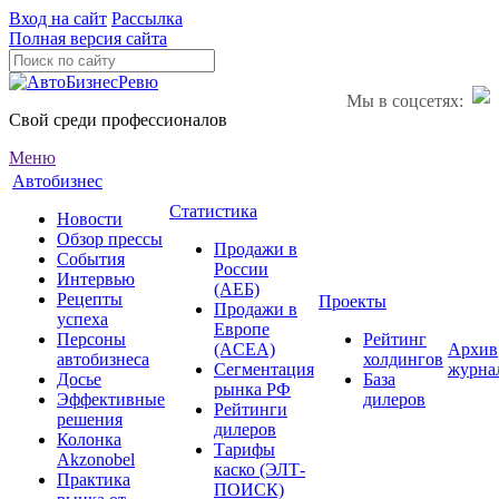
Вход на сайт
Рассылка
Полная версия сайта
Мы в соцсетях:
Свой среди профессионалов
Меню
Автобизнес
Статистика
Новости
Обзор прессы
Продажи в
События
России
Интервью
(АЕБ)
Рецепты
Проекты
Продажи в
успеха
Европе
Персоны
Рейтинг
(ACEA)
Архив
автобизнеса
холдингов
Сегментация
журна
Досье
База
рынка РФ
Эффективные
дилеров
Рейтинги
решения
дилеров
Колонка
Тарифы
Akzonobel
каско (ЭЛТ-
Практика
ПОИСК)