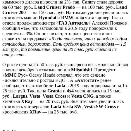
крымского дилера выросли на 2%: так,
Camry
стала дороже
на 60 тыс. руб.,
Land Cruiser Prado
— на 100 тыс. руб.,
Land
Cruiser 200
— на 150 тыс. руб. На том же уровне увеличилась
стоимость машин
Hyundai
и
BMW
, подсчитал дилер. Глава
отдела продаж автоцентра
«ГАЗ Автодель»
Алексей Поляков
сообщил
«Ъ»
, что автомобили в 2019 году подорожали в
среднем на 3%. Он не считает, что рост цен негативно
скажется на продажах:
«Люди привыкли, что с каждым годом
автомобили дорожают. Если средняя цена автомобиля — 1,5
млн руб., то повышение цены на 30 тыс. руб. клиента не
отпугнет».
О росте цен на 25-50 тыс. руб. с января на весь модельный ряд
в конце декабря рассказывали и в
Mitsubishi
. Президент
«ММС Рус»
Осаму Иваба отмечал, что это связано
«исключительно с ростом НДС». А
«Автостат»
ранее
сообщал, что автомобили
Lada
в 2019 году подорожали на 15-
25 тыс. руб. Так, цена
Granta
и
4x4
увеличилась на 15 тыс.
руб.,
Largus
,
Vesta
,
Vesta Cross
и
Vesta CNG
, а также
хетчбэка
XRay
— на 20 тыс. руб. Значительнее увеличилась
стоимость универсалов
Lada Vesta SW
,
Vesta SW Cross
и
кросс-версия
XRay
— на 25 тыс. руб.