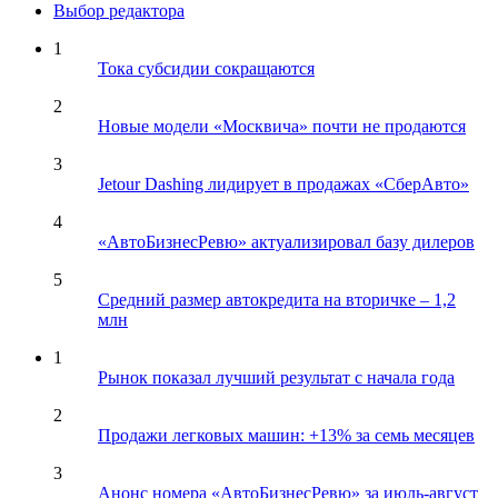
Выбор редактора
1
Тока субсидии сокращаются
2
Новые модели «Москвича» почти не продаются
3
Jetour Dashing лидирует в продажах «СберАвто»
4
«АвтоБизнесРевю» актуализировал базу дилеров
5
Средний размер автокредита на вторичке – 1,2
млн
1
Рынок показал лучший результат с начала года
2
Продажи легковых машин: +13% за семь месяцев
3
Анонс номера «АвтоБизнесРевю» за июль-август