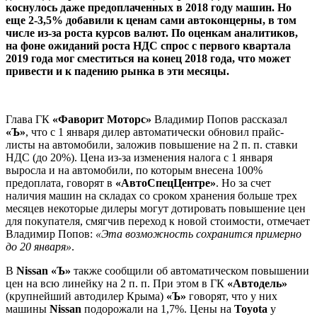
коснулось даже предоплаченных в 2018 году машин. Но
еще 2-3,5% добавили к ценам сами автоконцерны, в том
числе из-за роста курсов валют. По оценкам аналитиков,
на фоне ожиданий роста НДС спрос с первого квартала
2019 года мог сместиться на конец 2018 года, что может
привести и к падению рынка в эти месяцы.
Глава ГК
«Фаворит Моторс»
Владимир Попов рассказал
«Ъ»
, что с 1 января дилер автоматически обновил прайс-
листы на автомобили, заложив повышение на 2 п. п. ставки
НДС (до 20%). Цена из-за изменения налога с 1 января
выросла и на автомобили, по которым внесена 100%
предоплата, говорят в
«АвтоСпецЦентре»
. Но за счет
наличия машин на складах со сроком хранения больше трех
месяцев некоторые дилеры могут дотировать повышение цен
для покупателя, смягчив переход к новой стоимости, отмечает
Владимир Попов:
«Эта возможность сохранится примерно
до 20 января»
.
В
Nissan «Ъ»
также сообщили об автоматическом повышении
цен на всю линейку на 2 п. п. При этом в ГК
«Автодель»
(крупнейший автодилер Крыма)
«Ъ»
говорят, что у них
машины
Nissan
подорожали на 1,7%. Цены на
Toyota
у