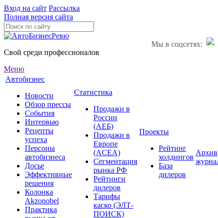
Вход на сайт
Рассылка
Полная версия сайта
Мы в соцсетях:
Свой среди профессионалов
Меню
Автобизнес
Статистика
Новости
Обзор прессы
Продажи в
События
России
Интервью
(АЕБ)
Рецепты
Проекты
Продажи в
успеха
Европе
Персоны
Рейтинг
(ACEA)
Архив
автобизнеса
холдингов
Сегментация
журна
Досье
База
рынка РФ
Эффективные
дилеров
Рейтинги
решения
дилеров
Колонка
Тарифы
Akzonobel
каско (ЭЛТ-
Практика
ПОИСК)