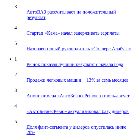
3
АвтоВАЗ рассчитывает на положительный
результат
4
Стартап «Кама» начал задерживать зарплаты
5
Назначен новый руководитель «Соллерс Алабуга»
1
Рынок показал лучший результат с начала года
2
Продажи легковых машин: +13% за семь месяцев
3
Анонс номера «АвтоБизнесРевю» за июль-август
4
«АвтоБизнесРевю» актуализировал базу дилеров
5
Доля флит-сегмента у дилеров опустилась ниже
20%