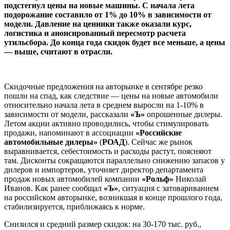
подстегнул цены на новые машины. С начала лета
подорожание составило от 1% до 10% в зависимости от
модели. Давление на ценники также оказали курс,
логистика и анонсированный пересмотр расчета
утильсбора. До конца года скидок будет все меньше, а цены
— выше, считают в отрасли.
Скидочные предложения на авторынке в сентябре резко
пошли на спад, как следствие — цены на новые автомобили
относительно начала лета в среднем выросли на 1-10% в
зависимости от модели, рассказали
«Ъ»
опрошенные дилеры.
Летом акции активно проводились, чтобы стимулировать
продажи, напоминают в ассоциации
«Российские
автомобильные дилеры»
(
РОАД
). Сейчас же рынок
выравнивается, себестоимость и расходы растут, поясняют
там. Дисконты сокращаются параллельно снижению запасов у
дилеров и импортеров, уточняет директор департамента
продаж новых автомобилей компании
«Рольф»
Николай
Иванов. Как ранее сообщал
«Ъ»
, ситуация с затовариванием
на российском авторынке, возникшая в конце прошлого года,
стабилизируется, приближаясь к норме.
Снизился и средний размер скидок: на 30-170 тыс. руб.,