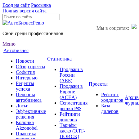
Вход на сайт
Рассылка
Полная версия сайта
Мы в соцсетях:
Свой среди профессионалов
Меню
Автобизнес
Статистика
Новости
Обзор прессы
Продажи в
События
России
Интервью
(АЕБ)
Рецепты
Проекты
Продажи в
успеха
Европе
Персоны
Рейтинг
(ACEA)
Архив
автобизнеса
холдингов
Сегментация
журна
Досье
База
рынка РФ
Эффективные
дилеров
Рейтинги
решения
дилеров
Колонка
Тарифы
Akzonobel
каско (ЭЛТ-
Практика
ПОИСК)