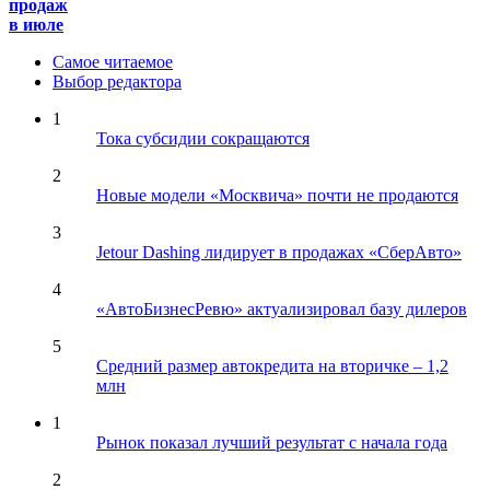
продаж
в июле
Самое читаемое
Выбор редактора
1
Тока субсидии сокращаются
2
Новые модели «Москвича» почти не продаются
3
Jetour Dashing лидирует в продажах «СберАвто»
4
«АвтоБизнесРевю» актуализировал базу дилеров
5
Средний размер автокредита на вторичке – 1,2
млн
1
Рынок показал лучший результат с начала года
2