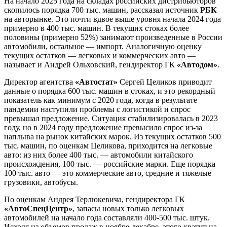
На начало 2025 года на складах российских дистрибьюторов
скопилось порядка 700 тыс. машин, рассказал источник
РБК
на авторынке. Это почти вдвое выше уровня начала 2024 года
примерно в 400 тыс. машин. В текущих стоках более
половины (примерно 52%) занимают произведенные в России
автомобили, остальное — импорт. Аналогичную оценку
текущих остатков — легковых и коммерческих авто —
называет и Андрей Ольховский, гендиректор ГК
«Автодом»
.
Директор агентства
«Автостат»
Сергей Целиков приводит
данные о порядка 600 тыс. машин в стоках, и это рекордный
показатель как минимум с 2020 года, когда в результате
пандемии наступили проблемы с логистикой и спрос
превышал предложение. Ситуация стабилизировалась в 2023
году, но в 2024 году предложение превысило спрос из-за
наплыва на рынок китайских марок. Из текущих остатков 500
тыс. машин, по оценкам Целикова, приходится на легковые
авто: из них более 400 тыс. — автомобили китайского
происхождения, 100 тыс. — российские марки. Еще порядка
100 тыс. авто — это коммерческие авто, средние и тяжелые
грузовики, автобусы.
По оценкам Андрея Терлюкевича, гендиректора ГК
«АвтоСпецЦентр»
, запасы новых только легковых
автомобилей на начало года составляли 400-500 тыс. штук.
Исходя из объемов продаж в ноябре-декабре, этого хватит на