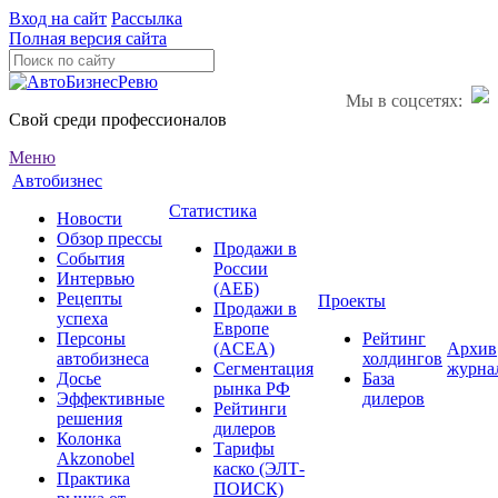
Вход на сайт
Рассылка
Полная версия сайта
Мы в соцсетях:
Свой среди профессионалов
Меню
Автобизнес
Статистика
Новости
Обзор прессы
Продажи в
События
России
Интервью
(АЕБ)
Рецепты
Проекты
Продажи в
успеха
Европе
Персоны
Рейтинг
(ACEA)
Архив
автобизнеса
холдингов
Сегментация
журна
Досье
База
рынка РФ
Эффективные
дилеров
Рейтинги
решения
дилеров
Колонка
Тарифы
Akzonobel
каско (ЭЛТ-
Практика
ПОИСК)