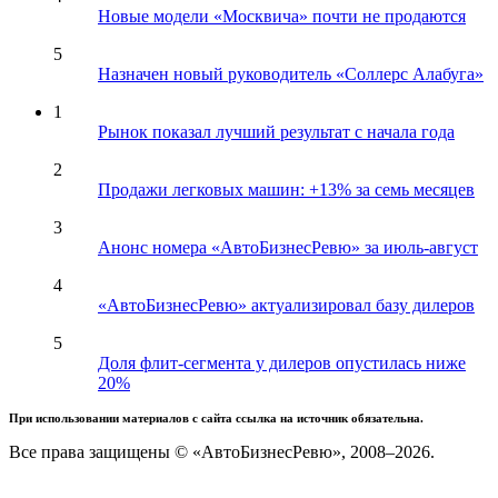
Новые модели «Москвича» почти не продаются
5
Назначен новый руководитель «Соллерс Алабуга»
1
Рынок показал лучший результат с начала года
2
Продажи легковых машин: +13% за семь месяцев
3
Анонс номера «АвтоБизнесРевю» за июль-август
4
«АвтоБизнесРевю» актуализировал базу дилеров
5
Доля флит-сегмента у дилеров опустилась ниже
20%
При использовании материалов с сайта ссылка на источник обязательна.
Все права защищены © «АвтоБизнесРевю», 2008–2026.