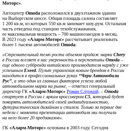
Моторс»
.
Автоцентр
Omoda
расположился в двухэтажном здании
на Выборгском шоссе. Общая площадь салона составляет
1 200 кв.м, из которых 550 кв.м занимает шоу-рум. Остальная
часть отведена под станцию техобслуживания,
ее максимальная мощность – 700 машинозаездов в месяц.
В 2023 году
«Аларм-Моторс»
рассчитывает реализовать
более 1 тысячи автомобилей
Omoda
.
«Стремительный темп роста объемов продаж марки
Chery
в России вселяет в нас уверенность в перспективы
Omoda
–
еще одного суббренда китайского производителя наряду с уже
успешным
Exeed
. Пульт управления новым брендом в России
находится в профессиональных руках
“Чери Автомобили
Рус”
, а это один из главных факторов успеха любой
автомобильном марки на рынке,
– отметил генеральный
директор ГК
«Аларм-Моторс»
Роман Слуцкий
. –
Omoda
стартует в России с ярким кроссовером
С5
, который будет
покорять автолюбителей своей индивидуальностью,
футуристическим дизайном и стилем. Только за первые две
недели с момента презентации автомобиля мы получили
на него более 20 предзаказов».
ГК
«Аларм-Моторс»
основана в 2003 году. Сегодня