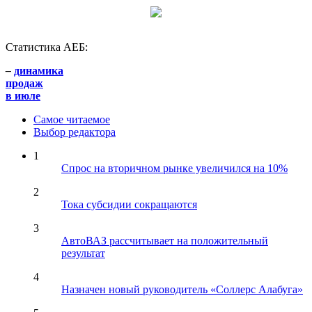
Статистика АЕБ:
–
динамика
продаж
в июле
Самое читаемое
Выбор редактора
1
Спрос на вторичном рынке увеличился на 10%
2
Тока субсидии сокращаются
3
АвтоВАЗ рассчитывает на положительный
результат
4
Назначен новый руководитель «Соллерс Алабуга»