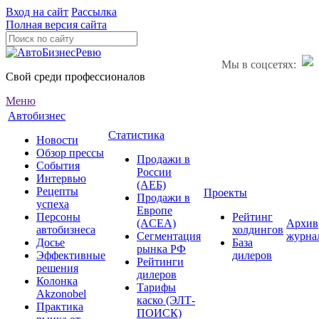
Вход на сайт
Рассылка
Полная версия сайта
Мы в соцсетях:
Свой среди профессионалов
Меню
Автобизнес
Статистика
Новости
Обзор прессы
Продажи в
События
России
Интервью
(АЕБ)
Рецепты
Проекты
Продажи в
успеха
Европе
Персоны
Рейтинг
(ACEA)
Архив
автобизнеса
холдингов
Сегментация
журна
Досье
База
рынка РФ
Эффективные
дилеров
Рейтинги
решения
дилеров
Колонка
Тарифы
Akzonobel
каско (ЭЛТ-
Практика
ПОИСК)