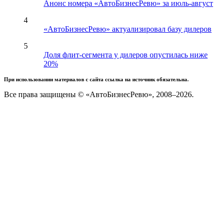
Анонс номера «АвтоБизнесРевю» за июль-август
4
«АвтоБизнесРевю» актуализировал базу дилеров
5
Доля флит-сегмента у дилеров опустилась ниже
20%
При использовании материалов с сайта ссылка на источник обязательна.
Все права защищены © «АвтоБизнесРевю», 2008–2026.