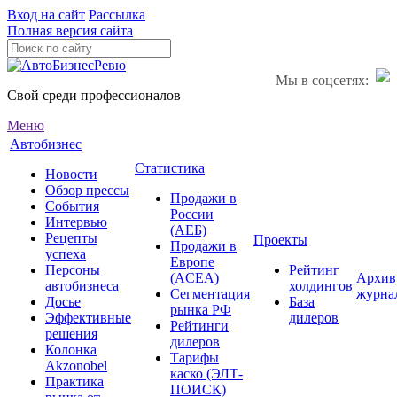
Вход на сайт
Рассылка
Полная версия сайта
Мы в соцсетях:
Свой среди профессионалов
Меню
Автобизнес
Статистика
Новости
Обзор прессы
Продажи в
События
России
Интервью
(АЕБ)
Рецепты
Проекты
Продажи в
успеха
Европе
Персоны
Рейтинг
(ACEA)
Архив
автобизнеса
холдингов
Сегментация
журна
Досье
База
рынка РФ
Эффективные
дилеров
Рейтинги
решения
дилеров
Колонка
Тарифы
Akzonobel
каско (ЭЛТ-
Практика
ПОИСК)