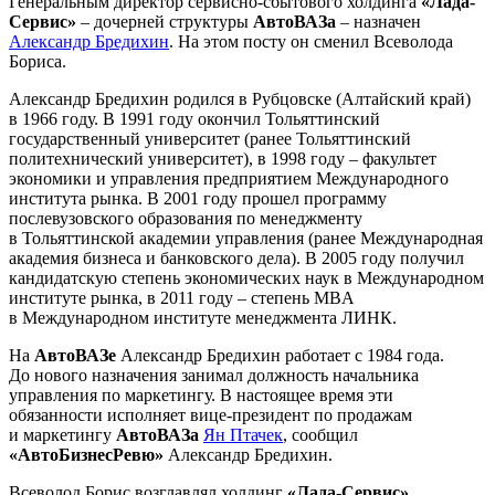
Генеральным директор сервисно-сбытового холдинга
«Лада-
Сервис»
– дочерней структуры
АвтоВАЗа
– назначен
Александр Бредихин
. На этом посту он сменил Всеволода
Бориса.
Александр Бредихин родился в Рубцовске (Алтайский край)
в 1966 году. В 1991 году окончил Тольяттинский
государственный университет (ранее Тольяттинский
политехнический университет), в 1998 году – факультет
экономики и управления предприятием Международного
института рынка. В 2001 году прошел программу
послевузовского образования по менеджменту
в Тольяттинской академии управления (ранее Международная
академия бизнеса и банковского дела). В 2005 году получил
кандидатскую степень экономических наук в Международном
институте рынка, в 2011 году – степень MBA
в Международном институте менеджмента ЛИНК.
На
АвтоВАЗе
Александр Бредихин работает с 1984 года.
До нового назначения занимал должность начальника
управления по маркетингу. В настоящее время эти
обязанности исполняет вице-президент по продажам
и маркетингу
АвтоВАЗа
Ян Птачек
, сообщил
«АвтоБизнесРевю»
Александр Бредихин.
Всеволод Борис возглавлял холдинг
«Лада-Сервис»