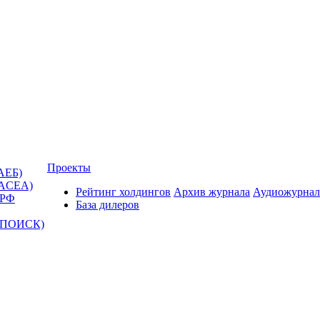
Проекты
АЕБ)
(ACEA)
Рейтинг холдингов
Архив журнала
Аудиожурнал
 РФ
База дилеров
Т-ПОИСК)