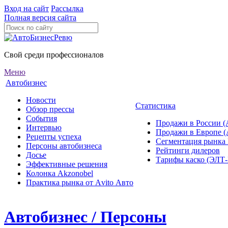
Вход на сайт
Рассылка
Полная версия сайта
Свой среди профессионалов
Меню
Автобизнес
Новости
Статистика
Обзор прессы
События
Продажи в России (
Интервью
Продажи в Европе 
Рецепты успеха
Сегментация рынка
Персоны автобизнеса
Рейтинги дилеров
Досье
Тарифы каско (ЭЛ
Эффективные решения
Колонка Akzonobel
Практика рынка от Аvito Авто
Автобизнес / Персоны