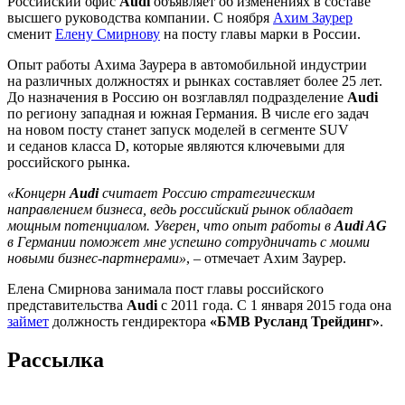
Российский офис
Audi
объявляет об изменениях в составе
высшего руководства компании. С ноября
Ахим Заурер
сменит
Елену Смирнову
на посту главы марки в России.
Опыт работы Ахима Заурера в автомобильной индустрии
на различных должностях и рынках составляет более 25 лет.
До назначения в Россию он возглавлял подразделение
Audi
по региону западная и южная Германия. В числе его задач
на новом посту станет запуск моделей в сегменте SUV
и седанов класса D, которые являются ключевыми для
российского рынка.
«Концерн
Audi
считает Россию стратегическим
направлением бизнеса, ведь российский рынок обладает
мощным потенциалом. Уверен, что опыт работы в
Audi AG
в Германии поможет мне успешно сотрудничать с моими
новыми бизнес-партнерами»
, – отмечает Ахим Заурер.
Елена Смирнова занимала пост главы российского
представительства
Audi
с 2011 года. С 1 января 2015 года она
займет
должность гендиректора
«БМВ Русланд Трейдинг»
.
Рассылка