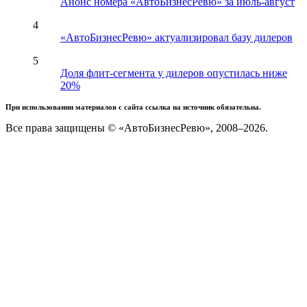
Анонс номера «АвтоБизнесРевю» за июль-август
4
«АвтоБизнесРевю» актуализировал базу дилеров
5
Доля флит-сегмента у дилеров опустилась ниже
20%
При использовании материалов с сайта ссылка на источник обязательна.
Все права защищены © «АвтоБизнесРевю», 2008–2026.