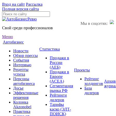
Вход на сайт
Рассылка
Полная версия сайта
Мы в соцсетях:
Свой среди профессионалов
Меню
Автобизнес
Статистика
Новости
Обзор прессы
Продажи в
События
России
Интервью
(АЕБ)
Рецепты
Проекты
Продажи в
успеха
Европе
Персоны
Рейтинг
(ACEA)
Архив
автобизнеса
холдингов
Сегментация
журна
Досье
База
рынка РФ
Эффективные
дилеров
Рейтинги
решения
дилеров
Колонка
Тарифы
Akzonobel
каско (ЭЛТ-
Практика
ПОИСК)