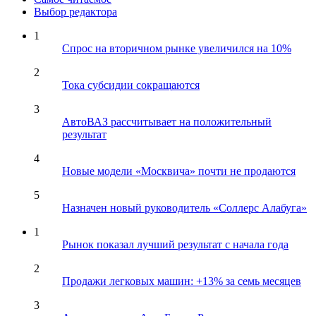
Выбор редактора
1
Спрос на вторичном рынке увеличился на 10%
2
Тока субсидии сокращаются
3
АвтоВАЗ рассчитывает на положительный
результат
4
Новые модели «Москвича» почти не продаются
5
Назначен новый руководитель «Соллерс Алабуга»
1
Рынок показал лучший результат с начала года
2
Продажи легковых машин: +13% за семь месяцев
3