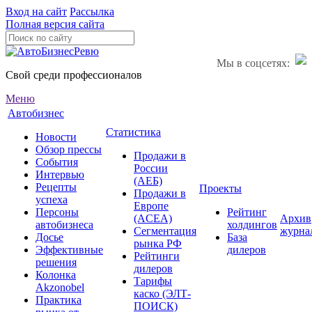
Вход на сайт
Рассылка
Полная версия сайта
Мы в соцсетях:
Свой среди профессионалов
Меню
Автобизнес
Статистика
Новости
Обзор прессы
Продажи в
События
России
Интервью
(АЕБ)
Рецепты
Проекты
Продажи в
успеха
Европе
Персоны
Рейтинг
(ACEA)
Архив
автобизнеса
холдингов
Сегментация
журна
Досье
База
рынка РФ
Эффективные
дилеров
Рейтинги
решения
дилеров
Колонка
Тарифы
Akzonobel
каско (ЭЛТ-
Практика
ПОИСК)