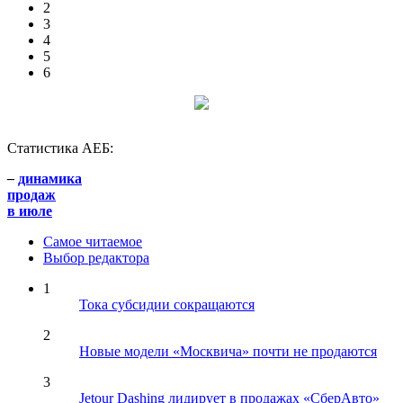
2
3
4
5
6
Статистика АЕБ:
–
динамика
продаж
в июле
Самое читаемое
Выбор редактора
1
Тока субсидии сокращаются
2
Новые модели «Москвича» почти не продаются
3
Jetour Dashing лидирует в продажах «СберАвто»