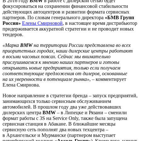
В 2016 году
BMW
в работе с дилерской сетью будет
фокусироваться на сохранении финансовой стабильности
действующих автоцентров и развитии формата сервисных
партнеров. По словам генерального директора
«БМВ Групп
Россия»
Елены Смирновой
, в настоящее время дистрибьютор
придерживается аккуратной стратегии и не проводит новых
тендеров.
«Марка
BMW
на территории России представлена во всех
приоритетных городах, наши дилерские центры работают
в восьми часовых поясах. Сейчас мы внимательно
прислушиваемся к мнению наших партнеров и готовы
открывать новые предприятия, только если получаем
соответствующие предложения от дилеров, основанные
на их уверенности в потенциале рынка»
, – комментирует
Елена Смирнова.
Новое направление в стратегии бренда – запуск предприятий,
занимающихся только сервисным обслуживанием
автомобилей. В прошлом году два уже действовавших
дилерских центра
BMW
– в Липецке и Рязани – сменили
формат работы с 3S на Service Only, также была запущена
сервисная станция в Абакане. В ближайшие месяцы
сервисную сеть пополнят два новых техцентра –
в Архангельске и Мурманске (партнером выступает
петербургский холдинг
«Аксель Групп»
). Кроме того, начнут