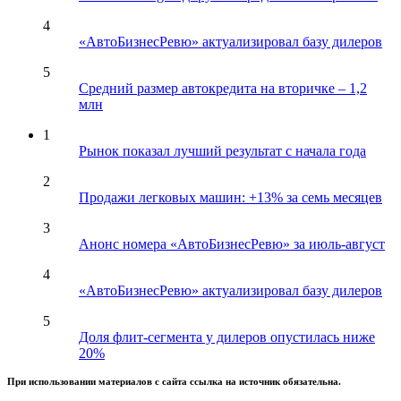
4
«АвтоБизнесРевю» актуализировал базу дилеров
5
Средний размер автокредита на вторичке – 1,2
млн
1
Рынок показал лучший результат с начала года
2
Продажи легковых машин: +13% за семь месяцев
3
Анонс номера «АвтоБизнесРевю» за июль-август
4
«АвтоБизнесРевю» актуализировал базу дилеров
5
Доля флит-сегмента у дилеров опустилась ниже
20%
При использовании материалов с сайта ссылка на источник обязательна.