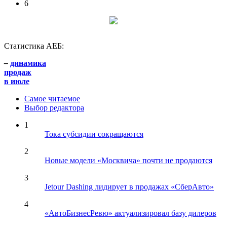
6
Статистика АЕБ:
–
динамика
продаж
в июле
Самое читаемое
Выбор редактора
1
Тока субсидии сокращаются
2
Новые модели «Москвича» почти не продаются
3
Jetour Dashing лидирует в продажах «СберАвто»
4
«АвтоБизнесРевю» актуализировал базу дилеров