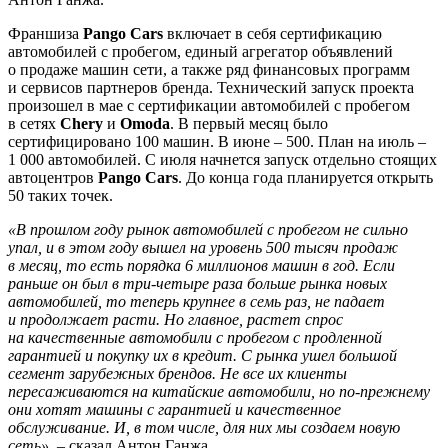
Франшиза
Pango Cars
включает в себя сертификацию
автомобилей с пробегом, единый агрегатор объявлений
о продаже машин сети, а также ряд финансовых программ
и сервисов партнеров бренда. Технический запуск проекта
произошел в мае с сертификации автомобилей с пробегом
в сетях
Chery
и
Omoda
. В первый месяц было
сертифицировано 100 машин. В июне – 500. План на июль –
1 000 автомобилей. С июля начнется запуск отдельно стоящих
автоцентров
Pango Cars
. До конца года планируется открыть
50 таких точек.
«В прошлом году рынок автомобилей с пробегом не сильно
упал, и в этом году вышел на уровень 500 тысяч продаж
в месяц, то есть порядка 6 миллионов машин в год. Если
раньше он был в три-четыре раза больше рынка новых
автомо­билей, то теперь крупнее в семь раз, не падает
и продолжает расти. Но главное, растет спрос
на качественные автомоби­ли с пробегом с продленной
гарантией и покупку их в кредит. С рынка ушел большой
сегмент зарубежных брендов. Не все их клиенты
пересаживаются на китайские автомобили, но по-прежнему
они хотят машины с гарантией и каче­ственное
обслуживание. И, в том числе, для них мы создаем новую
сеть»
, – сказал Антон Ганжа.