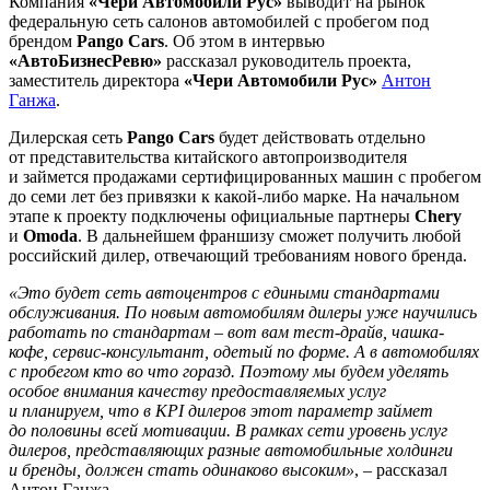
Компания
«Чери Автомобили Рус»
выводит на рынок
федеральную сеть салонов автомобилей с пробегом под
брендом
Pango Cars
. Об этом в интервью
«АвтоБизнесРевю»
рассказал руководитель проекта,
заместитель директора
«Чери Автомобили Рус»
Антон
Ганжа
.
Дилерская сеть
Pango Cars
будет действовать отдельно
от представительства китайского автопроизводителя
и займется продажами сертифицированных машин с пробегом
до семи лет без привязки к какой-либо марке. На начальном
этапе к проекту подключены официальные партнеры
Chery
и
Omoda
. В дальнейшем франшизу сможет получить любой
российский дилер, отвечающий требованиям нового бренда.
«Это будет сеть автоцентров с едиными стандартами
обслуживания. По новым автомобилям дилеры уже научились
работать по стандартам – вот вам тест-драйв, чашка-
кофе, сервис-консультант, одетый по форме. А в автомобилях
с про­бегом кто во что горазд. Поэтому мы будем уделять
особое внимания качеству предоставляемых услуг
и планируем, что в KPI дилеров этот параметр займет
до половины всей мотивации. В рамках сети уровень услуг
дилеров, представляющих разные автомобильные холдинги
и брен­ды, должен стать одинаково высоким»
, – рассказал
Антон Ганжа.