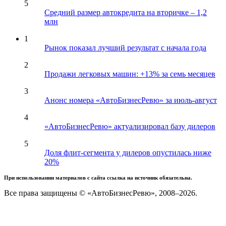
5
Средний размер автокредита на вторичке – 1,2
млн
1
Рынок показал лучший результат с начала года
2
Продажи легковых машин: +13% за семь месяцев
3
Анонс номера «АвтоБизнесРевю» за июль-август
4
«АвтоБизнесРевю» актуализировал базу дилеров
5
Доля флит-сегмента у дилеров опустилась ниже
20%
При использовании материалов с сайта ссылка на источник обязательна.
Все права защищены © «АвтоБизнесРевю», 2008–2026.