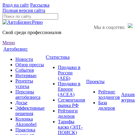
Вход на сайт
Рассылка
Полная версия сайта
Мы в соцсетях:
Свой среди профессионалов
Меню
Автобизнес
Статистика
Новости
Обзор прессы
Продажи в
События
России
Интервью
(АЕБ)
Рецепты
Проекты
Продажи в
успеха
Европе
Персоны
Рейтинг
(ACEA)
Архив
автобизнеса
холдингов
Сегментация
журна
Досье
База
рынка РФ
Эффективные
дилеров
Рейтинги
решения
дилеров
Колонка
Тарифы
Akzonobel
каско (ЭЛТ-
Практика
ПОИСК)