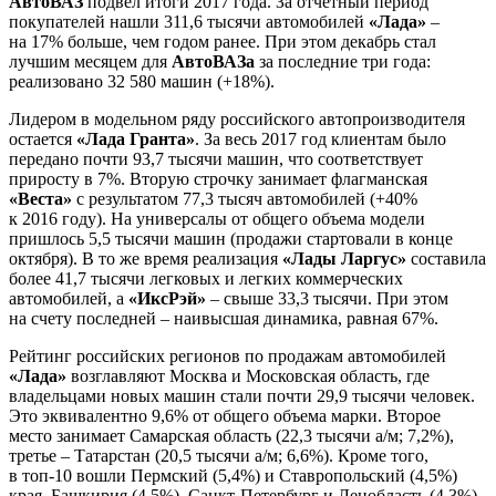
АвтоВАЗ
подвел итоги 2017 года. За отчетный период
покупателей нашли 311,6 тысячи автомобилей
«Лада»
–
на 17% больше, чем годом ранее. При этом декабрь стал
лучшим месяцем для
АвтоВАЗа
за последние три года:
реализовано 32 580 машин (+18%).
Лидером в модельном ряду российского автопроизводителя
остается
«Лада Гранта»
. За весь 2017 год клиентам было
передано почти 93,7 тысячи машин, что соответствует
приросту в 7%. Вторую строчку занимает флагманская
«Веста»
с результатом 77,3 тысяч автомобилей (+40%
к 2016 году). На универсалы от общего объема модели
пришлось 5,5 тысячи машин (продажи стартовали в конце
октября). В то же время реализация
«Лады Ларгус»
составила
более 41,7 тысячи легковых и легких коммерческих
автомобилей, а
«ИксРэй»
– свыше 33,3 тысячи. При этом
на счету последней – наивысшая динамика, равная 67%.
Рейтинг российских регионов по продажам автомобилей
«Лада»
возглавляют Москва и Московская область, где
владельцами новых машин стали почти 29,9 тысячи человек.
Это эквивалентно 9,6% от общего объема марки. Второе
место занимает Самарская область (22,3 тысячи а/м; 7,2%),
третье – Татарстан (20,5 тысячи а/м; 6,6%). Кроме того,
в топ-10 вошли Пермский (5,4%) и Ставропольский (4,5%)
края, Башкирия (4,5%), Санкт-Петербург и Ленобласть (4,3%),