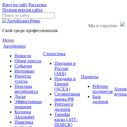
Вход на сайт
Рассылка
Полная версия сайта
Мы в соцсетях:
Свой среди профессионалов
Меню
Автобизнес
Статистика
Новости
Обзор прессы
Продажи в
События
России
Интервью
(АЕБ)
Рецепты
Проекты
Продажи в
успеха
Европе
Персоны
Рейтинг
(ACEA)
Архив
автобизнеса
холдингов
Сегментация
журна
Досье
База
рынка РФ
Эффективные
дилеров
Рейтинги
решения
дилеров
Колонка
Тарифы
Akzonobel
каско (ЭЛТ-
Практика
ПОИСК)