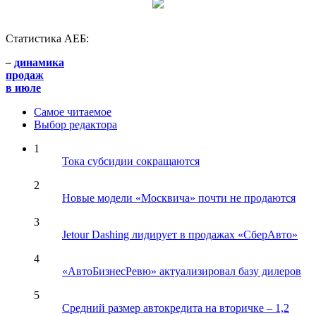
Статистика АЕБ:
–
динамика
продаж
в июле
Самое читаемое
Выбор редактора
1
Тока субсидии сокращаются
2
Новые модели «Москвича» почти не продаются
3
Jetour Dashing лидирует в продажах «СберАвто»
4
«АвтоБизнесРевю» актуализировал базу дилеров
5
Средний размер автокредита на вторичке – 1,2