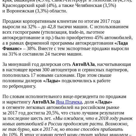
Краснодарский край (4%), а также Челябинская (3,5%)
и Воронежская (3,3%) области.
Продажи корпоративным клиентам по итогам 2017 года
выросли на 32% – до 42,8 тысячи машин. С использованием
всех госпрограмм (утилизация, trade-in, льготное
автокредитование и пр.) было приобретено 45% автомобилей,
а в рамках фирменной программы автокредитования
«Лада
Финанс»
– 38%. Вместе с тем экспортные продажи выросли
на 31% и составили 24 тысячи машин.
За минувший год дилерская сеть
АвтоВАЗа
, насчитывающая
в настоящее время 300 автоцентров и сервисных партнеров,
пополнилась 17 новыми салонами. При этом свыше
половины дилеров
«Лады»
подключились к работе
по ребрендингу.
По словам исполнительного вице-президента по продажам
и маркетингу
АвтоВАЗа
Яна Птачека
, доля
«Лады»
в сегменте легковых автомобилей на российском рынке
за 2017 год достигла 20,5%, что стало лучшим результатом
за последние шесть лет.
«Мы ожидаем, что в 2018 году рынок
новых автомобилей в России продолжит расти. Возможно,
не так бурно, как в 2017-м, но вполне способен прибавить
до 10%. В этих условиях перед нами стоит задача минимум –