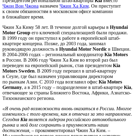
Президентом региональной штаб-квартиры
Kia
вместо
Чжон Вон Чжона
назначен
Чжин Ха Ким
. Он приступит
к своим обязанностям в московском офисе компании
в ближайшее время.
Чжин Ха Киму 58 лет. В течение долгой карьеры в
Hyundai
Motor Group
его ключевой специализацией были продажи.
В 1999 году он приступил к работе в европейской штаб-
квартире концерна. Позже, до 2003 года, занимал
руководящую должность в
Hyundai Motor Nordic
в Швеции.
В 2004-2006 годах – региональный координатор
Kia Motors
в России. В 2006 году Чжин Ха Ким во второй раз был
переведен на европейский рынок, став президентом
Kia
Motors Sweden
. В 2009 году перешел в штаб-квартиру
в Сеуле, где был назначен управляющим директором
по рынкам Азии. С 2010 года возглавил офис
Kia Motors
Germany
, а в 2015 году – подразделение в штаб-квартире
Kia
,
отвечающее за страны Ближнего Востока, Африки, Азиатско-
Тихоокеанского региона.
«Я очень рад возможности вновь оказаться в России. Многое
изменилось с того времени, как я отвечал за это направление.
Сегодня
Kia
является лидером российского автомобильного
рынка и мой долг сохранить и приумножить наши
достижения,
– прокомментировал Чжин Ха Ким. –
Мы находимся на пороге лучших результатов в истории