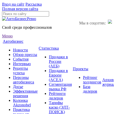
Вход на сайт
Рассылка
Полная версия сайта
Мы в соцсетях:
Свой среди профессионалов
Меню
Автобизнес
Статистика
Новости
Обзор прессы
Продажи в
События
России
Интервью
(АЕБ)
Рецепты
Проекты
Продажи в
успеха
Европе
Персоны
Рейтинг
(ACEA)
Архив
автобизнеса
холдингов
Сегментация
журна
Досье
База
рынка РФ
Эффективные
дилеров
Рейтинги
решения
дилеров
Колонка
Тарифы
Akzonobel
каско (ЭЛТ-
Практика
ПОИСК)