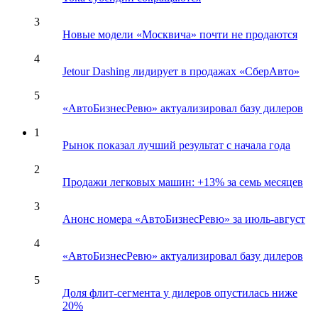
3
Новые модели «Москвича» почти не продаются
4
Jetour Dashing лидирует в продажах «СберАвто»
5
«АвтоБизнесРевю» актуализировал базу дилеров
1
Рынок показал лучший результат с начала года
2
Продажи легковых машин: +13% за семь месяцев
3
Анонс номера «АвтоБизнесРевю» за июль-август
4
«АвтоБизнесРевю» актуализировал базу дилеров
5
Доля флит-сегмента у дилеров опустилась ниже
20%