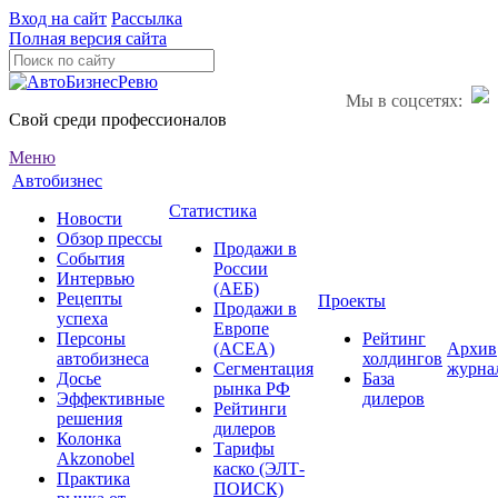
Вход на сайт
Рассылка
Полная версия сайта
Мы в соцсетях:
Свой среди профессионалов
Меню
Автобизнес
Статистика
Новости
Обзор прессы
Продажи в
События
России
Интервью
(АЕБ)
Рецепты
Проекты
Продажи в
успеха
Европе
Персоны
Рейтинг
(ACEA)
Архив
автобизнеса
холдингов
Сегментация
журна
Досье
База
рынка РФ
Эффективные
дилеров
Рейтинги
решения
дилеров
Колонка
Тарифы
Akzonobel
каско (ЭЛТ-
Практика
ПОИСК)