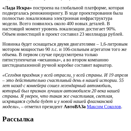
«Лада Искра»
построена на глобальной платформе, которая
подвергалась реинжинирингу. В ходе проектирования была
полностью локализована электронная инфраструктура
модели. Всего появилось около 400 новых деталей. В
настоящий момент уровень локализации достигает 90%.
Объем инвестиций в проект составил 23 миллиарда рублей.
Новинка будет оснащаться двумя двигателями – 1,6-литровым
мотором мощностью 90 л.с. и 106-сильным агрегатом того же
объема. В первом случае предусмотрена только
пятиступенчатая «механика», а во втором компанию
шестидиапазонной ручной коробке составит вариатор.
«Сегодня праздник у всей отрасли, у всей страны. И 19 апреля
– это действительно счастливый день в нашей истории. 55
лет назад с конвейера сошел легендарный автомобиль,
который был признан лучшим автомобилем 20 века нашей
страны. Я уверен, что такая же счастливая, светлая,
искрящаяся судьба будет и у новой нашей флагманской
модели»
, – отметил президент
АвтоВАЗа
Максим Соколов
.
Рассылка