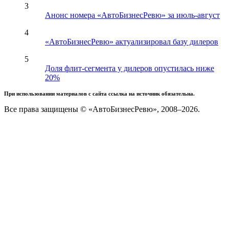
3
Анонс номера «АвтоБизнесРевю» за июль-август
4
«АвтоБизнесРевю» актуализировал базу дилеров
5
Доля флит-сегмента у дилеров опустилась ниже
20%
При использовании материалов с сайта ссылка на источник обязательна.
Все права защищены © «АвтоБизнесРевю», 2008–2026.