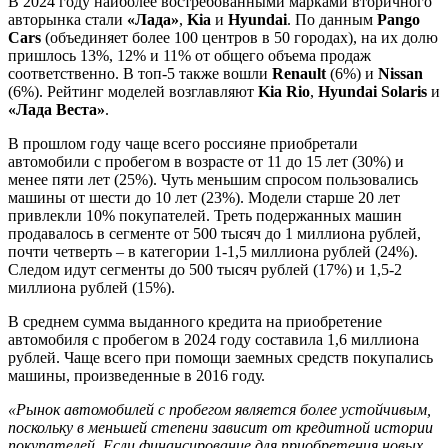
В 2024 году наиболее востребованными марками вторичного
авторынка стали
«Лада»
,
Kia
и
Hyundai
. По данным
Pango
Cars
(объединяет более 100 центров в 50 городах), на их долю
пришлось 13%, 12% и 11% от общего объема продаж
соответственно. В топ-5 также вошли
Renault
(6%) и
Nissan
(6%). Рейтинг моделей возглавляют
Kia Rio
,
Hyundai Solaris
и
«Лада Веста»
.
В прошлом году чаще всего россияне приобретали
автомобили с пробегом в возрасте от 11 до 15 лет (30%) и
менее пяти лет (25%). Чуть меньшим спросом пользовались
машины от шести до 10 лет (23%). Модели старше 20 лет
привлекли 10% покупателей. Треть подержанных машин
продавалось в сегменте от 500 тысяч до 1 миллиона рублей,
почти четверть – в категории 1-1,5 миллиона рублей (24%).
Следом идут сегменты до 500 тысяч рублей (17%) и 1,5-2
миллиона рублей (15%).
В среднем сумма выданного кредита на приобретение
автомобиля с пробегом в 2024 году составила 1,6 миллиона
рублей. Чаще всего при помощи заемных средств покупались
машины, произведенные в 2016 году.
«Рынок автомобилей с пробегом является более устойчивым,
поскольку в меньшей степени зависит от кредитной истории
покупателей. Если финансирование для приобретения новых