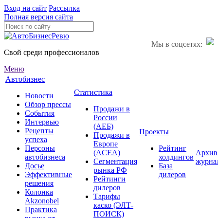
Вход на сайт
Рассылка
Полная версия сайта
Мы в соцсетях:
Свой среди профессионалов
Меню
Автобизнес
Статистика
Новости
Обзор прессы
Продажи в
События
России
Интервью
(АЕБ)
Рецепты
Проекты
Продажи в
успеха
Европе
Персоны
Рейтинг
(ACEA)
Архив
автобизнеса
холдингов
Сегментация
журна
Досье
База
рынка РФ
Эффективные
дилеров
Рейтинги
решения
дилеров
Колонка
Тарифы
Akzonobel
каско (ЭЛТ-
Практика
ПОИСК)