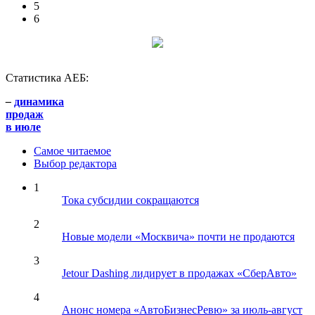
5
6
Статистика АЕБ:
–
динамика
продаж
в июле
Самое читаемое
Выбор редактора
1
Тока субсидии сокращаются
2
Новые модели «Москвича» почти не продаются
3
Jetour Dashing лидирует в продажах «СберАвто»
4
Анонс номера «АвтоБизнесРевю» за июль-август