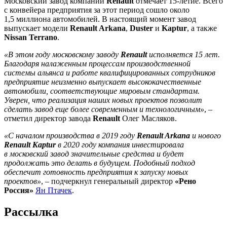
Московский завод компании
Renault
отмечает 15-летие. Всего
с конвейера предприятия за этот период сошло около
1,5 миллиона автомобилей. В настоящий момент завод
выпускает модели
Renault Arkana
,
Duster
и
Kaptur
, а также
Nissan Terrano
.
«В этом году московскому заводу
Renault
исполняется 15 лет.
Благодаря налаженным процессам производственной
системы альянса и работе квалифицированных сотрудников
предприятие неизменно выпускает высококачественные
автомобили, соответствующие мировым стандартам.
Уверен, что реализация наших новых проектов позволит
сделать завод еще более современным и технологичным»
, –
отметил директор завода
Renault
Олег Масляков.
«С началом производства в 2019 году
Renault Arkana
и нового
Renault Kaptur
в 2020 году компания инвестировала
в московский завод значительные средства и будет
продолжать это делать в будущем. Подобный подход
обеспечит готовность предприятия к запуску новых
проектов»
, – подчеркнул генеральный директор
«Рено
Россия»
Ян Птачек
.
Рассылка