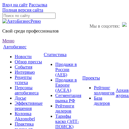
Вход на сайт
Рассылка
Полная версия сайта
Мы в соцсетях:
Свой среди профессионалов
Меню
Автобизнес
Статистика
Новости
Обзор прессы
Продажи в
События
России
Интервью
(АЕБ)
Рецепты
Проекты
Продажи в
успеха
Европе
Персоны
Рейтинг
(ACEA)
Архив
автобизнеса
холдингов
Сегментация
журна
Досье
База
рынка РФ
Эффективные
дилеров
Рейтинги
решения
дилеров
Колонка
Тарифы
Akzonobel
каско (ЭЛТ-
Практика
ПОИСК)