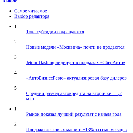
в июле
Самое читаемое
Выбор редактора
1
Тока субсидии сокращаются
2
Новые модели «Москвича» почти не продаются
3
Jetour Dashing лидирует в продажах «СберАвто»
4
«АвтоБизнесРевю» актуализировал базу дилеров
5
Средний размер автокредита на вторичке – 1,2
млн
1
Рынок показал лучший результат с начала года
2
Продажи легковых машин: +13% за семь месяцев