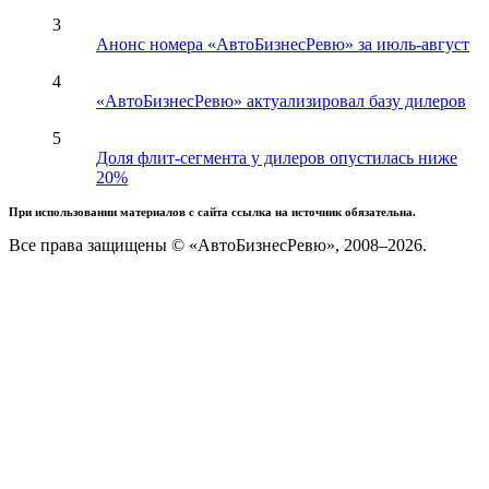
3
Анонс номера «АвтоБизнесРевю» за июль-август
4
«АвтоБизнесРевю» актуализировал базу дилеров
5
Доля флит-сегмента у дилеров опустилась ниже
20%
При использовании материалов с сайта ссылка на источник обязательна.
Все права защищены © «АвтоБизнесРевю», 2008–2026.