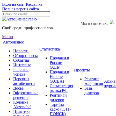
Вход на сайт
Рассылка
Полная версия сайта
Мы в соцсетях:
Свой среди профессионалов
Меню
Автобизнес
Статистика
Новости
Обзор прессы
Продажи в
События
России
Интервью
(АЕБ)
Рецепты
Проекты
Продажи в
успеха
Европе
Персоны
Рейтинг
(ACEA)
Архив
автобизнеса
холдингов
Сегментация
журна
Досье
База
рынка РФ
Эффективные
дилеров
Рейтинги
решения
дилеров
Колонка
Тарифы
Akzonobel
каско (ЭЛТ-
Практика
ПОИСК)