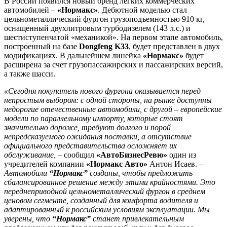
В России появился новый бренд легких коммерческих
автомобилей –
«Нормакс»
. Дебютной моделью стал
цельнометаллический фургон грузоподъемностью 910 кг,
оснащенный двухлитровым турбодизелем (143 л.с.) и
шестиступенчатой «механикой». На первом этапе автомобиль,
построенный на базе
Dongfeng K33
, будет представлен в двух
модификациях. В дальнейшем линейка
«Нормакс»
будет
расширена за счет грузопассажирских и пассажирских версий,
а также шасси.
«Сегодня покупатель нового фургона оказывается перед
непростым выбором: с одной стороны, на рынке доступны
недорогие отечественные автомобили, с другой – европейские
модели по параллельному импорту, которые стоят
значительно дороже, требуют долгого и порой
непредсказуемого ожидания поставки, а отсутствие
официального представительства осложняет их
обслуживание,
– сообщил
«АвтоБизнесРевю»
один из
учредителей компании
«Нормакс Авто»
Антон Исаев. –
Автомобили
“Нормакс”
созданы, чтобы предложить
сбалансированное решение между этими крайностями. Это
переднеприводной цельнометаллический фургон в среднем
ценовом сегменте, созданный для комфорта водителя и
адаптированный к российским условиям эксплуатации. Мы
уверены, что
“Нормакс”
станет привлекательным