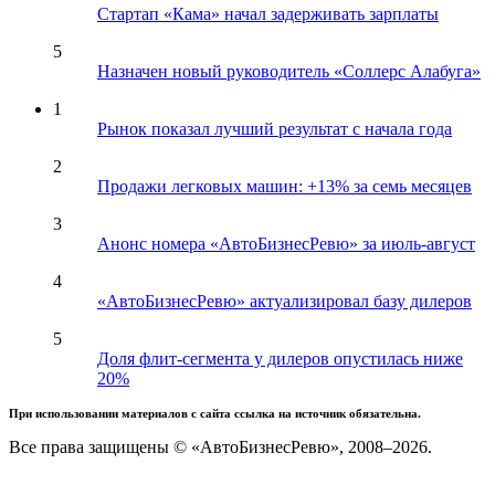
Стартап «Кама» начал задерживать зарплаты
5
Назначен новый руководитель «Соллерс Алабуга»
1
Рынок показал лучший результат с начала года
2
Продажи легковых машин: +13% за семь месяцев
3
Анонс номера «АвтоБизнесРевю» за июль-август
4
«АвтоБизнесРевю» актуализировал базу дилеров
5
Доля флит-сегмента у дилеров опустилась ниже
20%
При использовании материалов с сайта ссылка на источник обязательна.
Все права защищены © «АвтоБизнесРевю», 2008–2026.