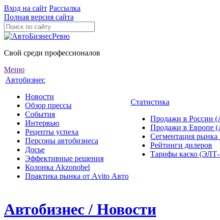
Вход на сайт
Рассылка
Полная версия сайта
Свой среди профессионалов
Меню
Автобизнес
Новости
Статистика
Обзор прессы
События
Продажи в России (
Интервью
Продажи в Европе 
Рецепты успеха
Сегментация рынка
Персоны автобизнеса
Рейтинги дилеров
Досье
Тарифы каско (ЭЛ
Эффективные решения
Колонка Akzonobel
Практика рынка от Аvito Авто
Автобизнес / Новости