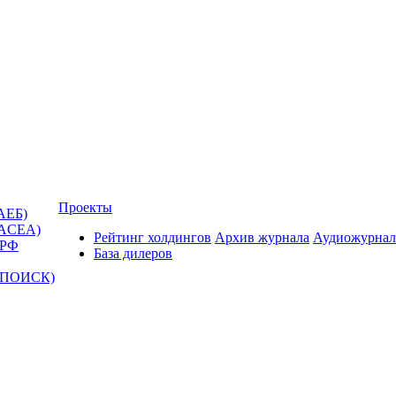
Проекты
АЕБ)
(ACEA)
Рейтинг холдингов
Архив журнала
Аудиожурнал
 РФ
База дилеров
Т-ПОИСК)