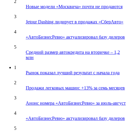
2
Новые модели «Москвича» почти не продаются
3
Jetour Dashing лидирует в продажах «СберАвто»
4
«АвтоБизнесРевю» актуализировал базу дилеров
5
Средний размер автокредита на вторичке – 1,2
млн
1
Рынок показал лучший результат с начала года
2
Продажи легковых машин: +13% за семь месяцев
3
Анонс номера «АвтоБизнесРевю» за июль-август
4
«АвтоБизнесРевю» актуализировал базу дилеров
5