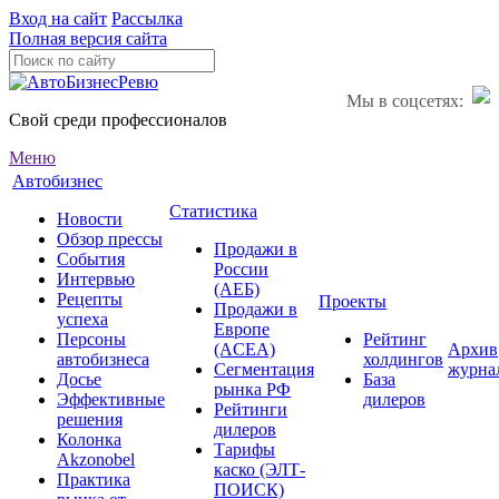
Вход на сайт
Рассылка
Полная версия сайта
Мы в соцсетях:
Свой среди профессионалов
Меню
Автобизнес
Статистика
Новости
Обзор прессы
Продажи в
События
России
Интервью
(АЕБ)
Рецепты
Проекты
Продажи в
успеха
Европе
Персоны
Рейтинг
(ACEA)
Архив
автобизнеса
холдингов
Сегментация
журна
Досье
База
рынка РФ
Эффективные
дилеров
Рейтинги
решения
дилеров
Колонка
Тарифы
Akzonobel
каско (ЭЛТ-
Практика
ПОИСК)