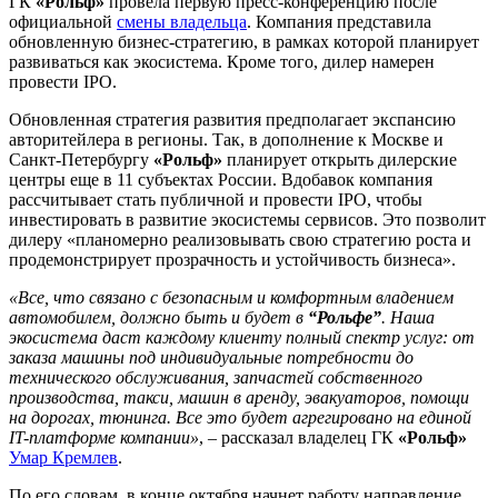
ГК
«Рольф»
провела первую пресс-конференцию после
официальной
смены владельца
. Компания представила
обновленную бизнес-стратегию, в рамках которой планирует
развиваться как экосистема. Кроме того, дилер намерен
провести IPO.
Обновленная стратегия развития предполагает экспансию
авторитейлера в регионы. Так, в дополнение к Москве и
Санкт-Петербургу
«Рольф»
планирует открыть дилерские
центры еще в 11 субъектах России. Вдобавок компания
рассчитывает стать публичной и провести IPO, чтобы
инвестировать в развитие экосистемы сервисов. Это позволит
дилеру «планомерно реализовывать свою стратегию роста и
продемонстрирует прозрачность и устойчивость бизнеса».
«Все, что связано с безопасным и комфортным владением
автомобилем, должно быть и будет в
“Рольфе”
. Наша
экосистема даст каждому клиенту полный спектр услуг: от
заказа машины под индивидуальные потребности до
технического обслуживания, запчастей собственного
производства, такси, машин в аренду, эвакуаторов, помощи
на дорогах, тюнинга. Все это будет агрегировано на единой
IT-платформе компании»
, – рассказал владелец ГК
«Рольф»
Умар Кремлев
.
По его словам, в конце октября начнет работу направление