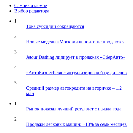
Самое читаемое
Выбор редактора
1
Тока субсидии сокращаются
2
Новые модели «Москвича» почти не продаются
3
Jetour Dashing лидирует в продажах «СберАвто»
4
«АвтоБизнесРевю» актуализировал базу дилеров
5
Средний размер автокредита на вторичке – 1,2
млн
1
Рынок показал лучший результат с начала года
2
Продажи легковых машин: +13% за семь месяцев