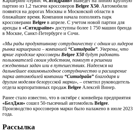
Каршеринг-сервис
«Ситидрайв»
выведет на линию крупную
партию из 1,2 тысячи кроссоверов
Belgee X50
. Автомобили
появятся на дорогах Москвы и Московской области в
ближайшее время. Компания начала пополнять парк
кроссоверами
Belgee
в апреле. С учетом новой партии для
аренды в
«Ситидрайве»
доступны более 1 750 машин бренда
в Москве, Санкт-Петербурге и Сочи.
«Мы рады продуктивному сотрудничеству с одним из лидеров
рынка каршеринга – компанией
“Ситидрайв”
. Уверены, что
яркие городские кроссоверы
Belgee X50
будут радовать
пользователей своим удобством, помогут в решении
ежедневных задач или в путешествиях. Надеемся на
дальнейшее взаимовыгодное сотрудничество и расширение
парка автомобилей компании
“Ситидрайв”
благодаря и
другим моделям белорусской марки»
, – отметил руководитель
отдела корпоративных продаж
Belgee
Алексей Винер.
Ранее стало известно, что в октябре с конвейера предприятия
«БелДжи»
сошел 50-тысячный автомобиль
Belgee
.
Производство кроссоверов марки было налажено в июле 2023
года.
Рассылка