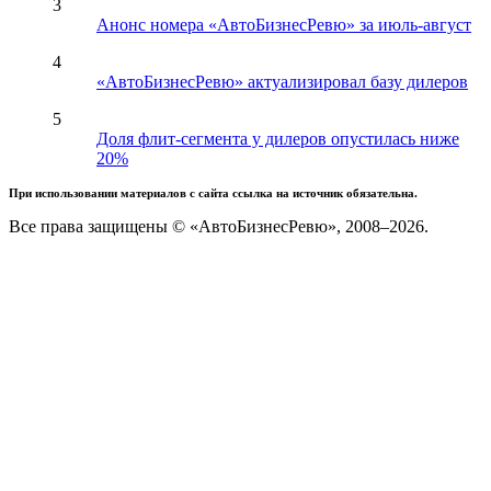
3
Анонс номера «АвтоБизнесРевю» за июль-август
4
«АвтоБизнесРевю» актуализировал базу дилеров
5
Доля флит-сегмента у дилеров опустилась ниже
20%
При использовании материалов с сайта ссылка на источник обязательна.
Все права защищены © «АвтоБизнесРевю», 2008–2026.