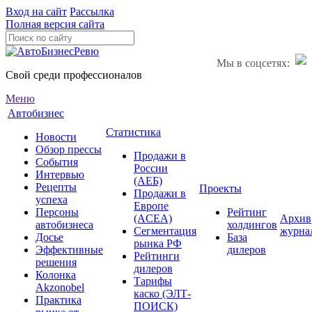
Вход на сайт
Рассылка
Полная версия сайта
Мы в соцсетях:
Свой среди профессионалов
Меню
Автобизнес
Статистика
Новости
Обзор прессы
Продажи в
События
России
Интервью
(АЕБ)
Рецепты
Проекты
Продажи в
успеха
Европе
Персоны
Рейтинг
(ACEA)
Архив
автобизнеса
холдингов
Сегментация
журна
Досье
База
рынка РФ
Эффективные
дилеров
Рейтинги
решения
дилеров
Колонка
Тарифы
Akzonobel
каско (ЭЛТ-
Практика
ПОИСК)