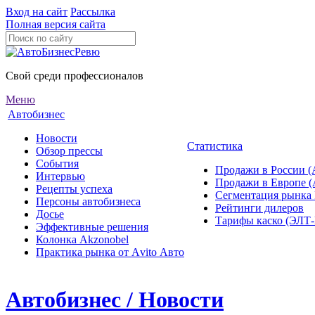
Вход на сайт
Рассылка
Полная версия сайта
Свой среди профессионалов
Меню
Автобизнес
Новости
Статистика
Обзор прессы
События
Продажи в России (
Интервью
Продажи в Европе 
Рецепты успеха
Сегментация рынка
Персоны автобизнеса
Рейтинги дилеров
Досье
Тарифы каско (ЭЛ
Эффективные решения
Колонка Akzonobel
Практика рынка от Аvito Авто
Автобизнес / Новости