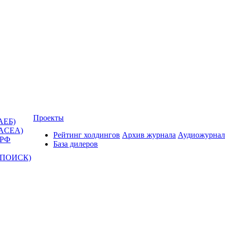
Проекты
АЕБ)
(ACEA)
Рейтинг холдингов
Архив журнала
Аудиожурнал
 РФ
База дилеров
Т-ПОИСК)