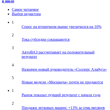
в июле
Самое читаемое
Выбор редактора
1
Спрос на вторичном рынке увеличился на 10%
2
Тока субсидии сокращаются
3
АвтоВАЗ рассчитывает на положительный
результат
4
Назначен новый руководитель «Соллерс Алабуга»
5
Новые модели «Москвича» почти не продаются
1
Рынок показал лучший результат с начала года
2
Продажи легковых машин: +13% за семь месяцев