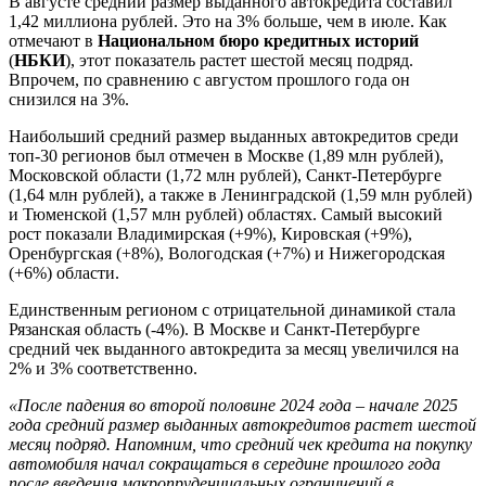
В августе средний размер выданного автокредита составил
1,42 миллиона рублей. Это на 3% больше, чем в июле. Как
отмечают в
Национальном бюро кредитных историй
(
НБКИ
), этот показатель растет шестой месяц подряд.
Впрочем, по сравнению с августом прошлого года он
снизился на 3%.
Наибольший средний размер выданных автокредитов среди
топ-30 регионов был отмечен в Москве (1,89 млн рублей),
Московской области (1,72 млн рублей), Санкт-Петербурге
(1,64 млн рублей), а также в Ленинградской (1,59 млн рублей)
и Тюменской (1,57 млн рублей) областях. Самый высокий
рост показали Владимирская (+9%), Кировская (+9%),
Оренбургская (+8%), Вологодская (+7%) и Нижегородская
(+6%) области.
Единственным регионом с отрицательной динамикой стала
Рязанская область (-4%). В Москве и Санкт-Петербурге
средний чек выданного автокредита за месяц увеличился на
2% и 3% соответственно.
«После падения во второй половине 2024 года – начале 2025
года средний размер выданных автокредитов растет шестой
месяц подряд. Напомним, что средний чек кредита на покупку
автомобиля начал сокращаться в середине прошлого года
после введения макропруденциальных ограничений в