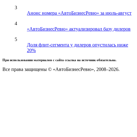
3
Анонс номера «АвтоБизнесРевю» за июль-август
4
«АвтоБизнесРевю» актуализировал базу дилеров
5
Доля флит-сегмента у дилеров опустилась ниже
20%
При использовании материалов с сайта ссылка на источник обязательна.
Все права защищены © «АвтоБизнесРевю», 2008–2026.