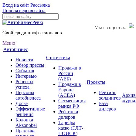
Вход на сайт
Рассылка
Полная версия сайта
Мы в соцсетях:
Свой среди профессионалов
Меню
Автобизнес
Статистика
Новости
Обзор прессы
Продажи в
События
России
Интервью
(АЕБ)
Рецепты
Проекты
Продажи в
успеха
Европе
Персоны
Рейтинг
(ACEA)
Архив
автобизнеса
холдингов
Сегментация
журна
Досье
База
рынка РФ
Эффективные
дилеров
Рейтинги
решения
дилеров
Колонка
Тарифы
Akzonobel
каско (ЭЛТ-
Практика
ПОИСК)