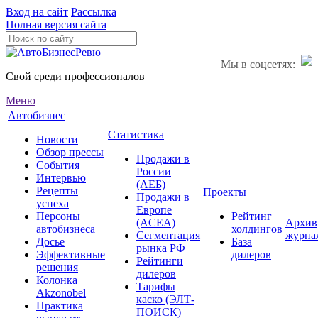
Вход на сайт
Рассылка
Полная версия сайта
Мы в соцсетях:
Свой среди профессионалов
Меню
Автобизнес
Статистика
Новости
Обзор прессы
Продажи в
События
России
Интервью
(АЕБ)
Рецепты
Проекты
Продажи в
успеха
Европе
Персоны
Рейтинг
(ACEA)
Архив
автобизнеса
холдингов
Сегментация
журна
Досье
База
рынка РФ
Эффективные
дилеров
Рейтинги
решения
дилеров
Колонка
Тарифы
Akzonobel
каско (ЭЛТ-
Практика
ПОИСК)