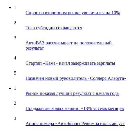
1
Спрос на вторичном рынке увеличился на 10%
2
Тока субсидии сокращаются
3
АвтоВАЗ рассчитывает на положительный
результат
4
Стартап «Кама» начал задерживать зарплаты
5
Назначен новый руководитель «Соллерс Алабуга»
1
Рынок показал лучший результат с начала года
2
Продажи легковых машин: +13% за семь месяцев
3
Анонс номера «АвтоБизнесРевю» за июль-август