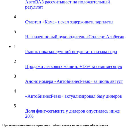
АвтоВАЗ рассчитывает на положительный
результат
4
Стартап «Кама» начал задерживать зарплаты
5
Назначен новый руководитель «Соллерс Алабуга»
1
Рынок показал лучший результат с начала года
2
Продажи легковых машин: +13% за семь месяцев
3
Анонс номера «АвтоБизнесРевю» за июль-август
4
«АвтоБизнесРевю» актуализировал базу дилеров
5
Доля флит-сегмента у дилеров опустилась ниже
20%
При использовании материалов с сайта ссылка на источник обязательна.