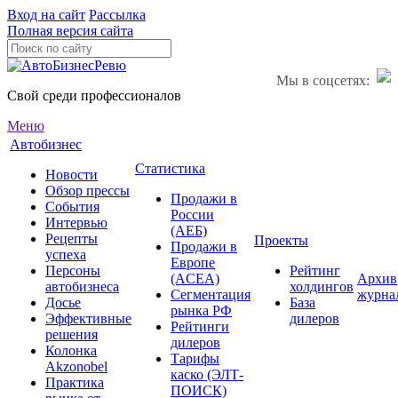
Вход на сайт
Рассылка
Полная версия сайта
Мы в соцсетях:
Свой среди профессионалов
Меню
Автобизнес
Статистика
Новости
Обзор прессы
Продажи в
События
России
Интервью
(АЕБ)
Рецепты
Проекты
Продажи в
успеха
Европе
Персоны
Рейтинг
(ACEA)
Архив
автобизнеса
холдингов
Сегментация
журна
Досье
База
рынка РФ
Эффективные
дилеров
Рейтинги
решения
дилеров
Колонка
Тарифы
Akzonobel
каско (ЭЛТ-
Практика
ПОИСК)