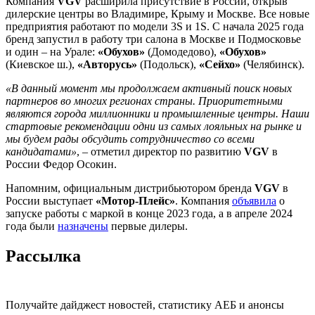
Компания
VGV
расширила присутствие в России, открыв
дилерские центры во Владимире, Крыму и Москве. Все новые
предприятия работают по модели 3S и 1S. С начала 2025 года
бренд запустил в работу три салона в Москве и Подмосковье
и один – на Урале:
«Обухов»
(Домодедово),
«Обухов»
(Киевское ш.),
«Авторусь»
(Подольск),
«Сейхо»
(Челябинск).
«В данный момент мы продолжаем активный поиск новых
партнеров во многих регионах страны. Приоритетными
являются города миллионники и промышленные центры. Наши
стартовые рекомендации одни из самых лояльных на рынке и
мы будем рады обсудить сотрудничество со всеми
кандидатами»
, – отметил директор по развитию
VGV
в
России Федор Осокин.
Напомним, официальным дистрибьютором бренда
VGV
в
России выступает
«Мотор-Плейс»
. Компания
объявила
о
запуске работы с маркой в конце 2023 года, а в апреле 2024
года были
назначены
первые дилеры.
Рассылка
Получайте дайджест новостей, статистику АЕБ и анонсы