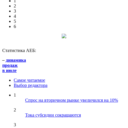
1
2
3
4
5
6
Статистика АЕБ:
–
динамика
продаж
в июле
Самое читаемое
Выбор редактора
1
Спрос на вторичном рынке увеличился на 10%
2
Тока субсидии сокращаются
3