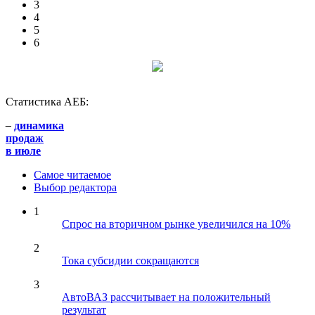
3
4
5
6
Статистика АЕБ:
–
динамика
продаж
в июле
Самое читаемое
Выбор редактора
1
Спрос на вторичном рынке увеличился на 10%
2
Тока субсидии сокращаются
3
АвтоВАЗ рассчитывает на положительный
результат