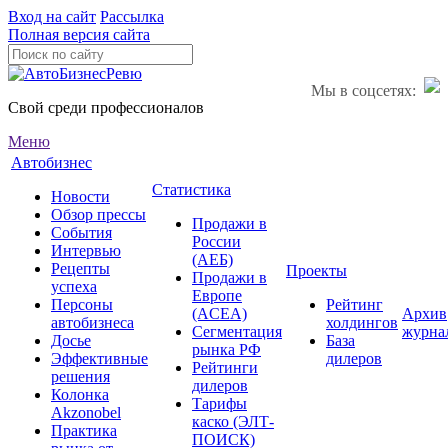
Вход на сайт
Рассылка
Полная версия сайта
Мы в соцсетях:
Свой среди профессионалов
Меню
Автобизнес
Статистика
Новости
Обзор прессы
Продажи в
События
России
Интервью
(АЕБ)
Рецепты
Проекты
Продажи в
успеха
Европе
Персоны
Рейтинг
(ACEA)
Архив
автобизнеса
холдингов
Сегментация
журна
Досье
База
рынка РФ
Эффективные
дилеров
Рейтинги
решения
дилеров
Колонка
Тарифы
Akzonobel
каско (ЭЛТ-
Практика
ПОИСК)