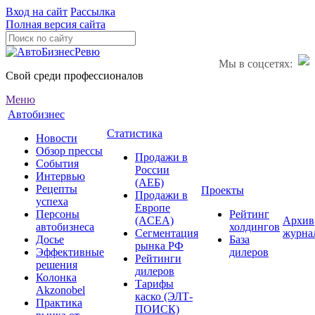
Вход на сайт
Рассылка
Полная версия сайта
Мы в соцсетях:
Свой среди профессионалов
Меню
Автобизнес
Статистика
Новости
Обзор прессы
Продажи в
События
России
Интервью
(АЕБ)
Рецепты
Проекты
Продажи в
успеха
Европе
Персоны
Рейтинг
(ACEA)
Архив
автобизнеса
холдингов
Сегментация
журна
Досье
База
рынка РФ
Эффективные
дилеров
Рейтинги
решения
дилеров
Колонка
Тарифы
Akzonobel
каско (ЭЛТ-
Практика
ПОИСК)