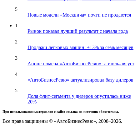
5
Новые модели «Москвича» почти не продаются
1
Рынок показал лучший результат с начала года
2
Продажи легковых машин: +13% за семь месяцев
3
Анонс номера «АвтоБизнесРевю» за июль-август
4
«АвтоБизнесРевю» актуализировал базу дилеров
5
Доля флит-сегмента у дилеров опустилась ниже
20%
При использовании материалов с сайта ссылка на источник обязательна.
Все права защищены © «АвтоБизнесРевю», 2008–2026.