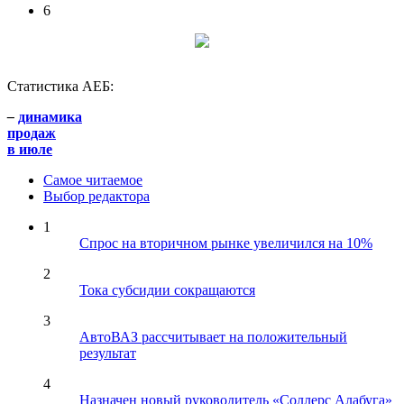
6
Статистика АЕБ:
–
динамика
продаж
в июле
Самое читаемое
Выбор редактора
1
Спрос на вторичном рынке увеличился на 10%
2
Тока субсидии сокращаются
3
АвтоВАЗ рассчитывает на положительный
результат
4
Назначен новый руководитель «Соллерс Алабуга»