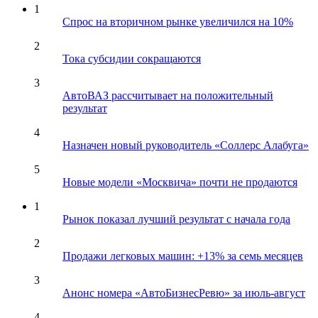
1
Спрос на вторичном рынке увеличился на 10%
2
Тока субсидии сокращаются
3
АвтоВАЗ рассчитывает на положительный
результат
4
Назначен новый руководитель «Соллерс Алабуга»
5
Новые модели «Москвича» почти не продаются
1
Рынок показал лучший результат с начала года
2
Продажи легковых машин: +13% за семь месяцев
3
Анонс номера «АвтоБизнесРевю» за июль-август
4