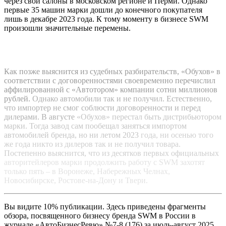
через свои салоны в московском регионе и Перми. Однако
первые 35 машин марки дошли до конечного покупателя
лишь в декабре 2023 года. К тому моменту в бизнесе SWM
произошли значительные перемены.
Как позже выяснится из судебных разбирательств, «Обухов» в
соответствии с договоренностями своевременно перечислил
аффилированной с «Автотором» компании сотни миллионов
рублей.
Однако автомобили так и не получил. Естественно,
что импортер не смог соблюсти договоренности и перед
дилерами. В августе
«Обухов» перестал быть дистрибьютором
марки. Тогда завод сам пообещал заняться импортом
автомобилей бренда, но ни летом 2023
года, ни осенью того
же года никто из дилеров так и не получил товара.
Постепенно выяснится, что из десятков первых официальных
авторитейлеров марки продолжить работу с SWM захотят
только пять – в Воронеже, Набережных Челнах,
Новосибирске, Ростове-на-Дону и Твери.
Вы видите 10% публикации. Здесь приведены фрагменты
обзора, посвященного бизнесу бренда SWM в России в
журнале «АвтоБизнесРевю» №7-8 (176) за июль-август 2025