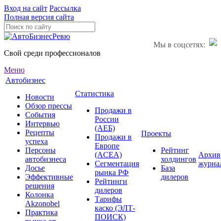
Вход на сайт
Рассылка
Полная версия сайта
Мы в соцсетях:
Свой среди профессионалов
Меню
Автобизнес
Статистика
Новости
Обзор прессы
Продажи в
События
России
Интервью
(АЕБ)
Рецепты
Проекты
Продажи в
успеха
Европе
Персоны
Рейтинг
(ACEA)
Архив
автобизнеса
холдингов
Сегментация
журна
Досье
База
рынка РФ
Эффективные
дилеров
Рейтинги
решения
дилеров
Колонка
Тарифы
Akzonobel
каско (ЭЛТ-
Практика
ПОИСК)