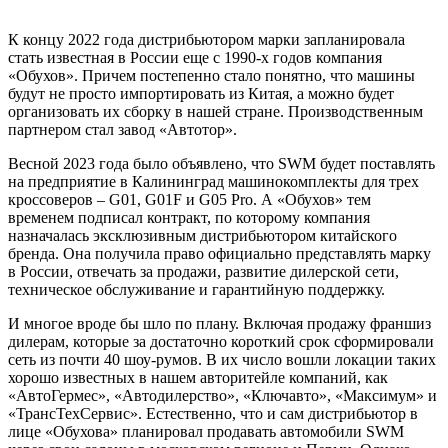
К концу 2022 года дистрибьютором марки запланировала
стать известная в России еще с 1990-х годов компания
«Обухов». Причем постепенно стало понятно, что машины
будут не просто импортировать из Китая, а можно будет
организовать их сборку в нашей стране. Производственным
партнером стал завод «Автотор».
Весной 2023 года было объявлено, что SWM будет поставлять
на предприятие в Калининград машинокомплекты для трех
кроссоверов – G01, G01F и G05 Pro. А «Обухов» тем
временем подписал контракт, по которому компания
назначалась эксклюзивным дистрибьютором китайского
бренда. Она получила право официально представлять марку
в России, отвечать за продажи, развитие дилерской сети,
техническое обслуживание и гарантийную поддержку.
И многое вроде бы шло по плану. Включая продажу франшиз
дилерам, которые за достаточно короткий срок сформировали
сеть из почти 40 шоу-румов. В их число вошли локации таких
хорошо известных в нашем авторитейле компаний, как
«АвтоГермес», «Автодилерство», «Ключавто», «Максимум» и
«ТрансТехСервис». Естественно, что и сам дистрибьютор в
лице «Обухова» планировал продавать автомобили SWM