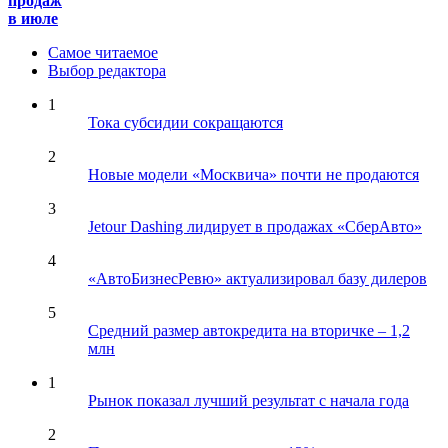
продаж
в июле
Самое читаемое
Выбор редактора
1
Тока субсидии сокращаются
2
Новые модели «Москвича» почти не продаются
3
Jetour Dashing лидирует в продажах «СберАвто»
4
«АвтоБизнесРевю» актуализировал базу дилеров
5
Средний размер автокредита на вторичке – 1,2
млн
1
Рынок показал лучший результат с начала года
2