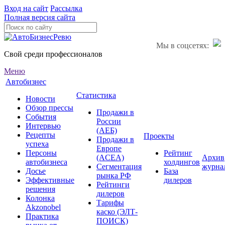
Вход на сайт
Рассылка
Полная версия сайта
Мы в соцсетях:
Свой среди профессионалов
Меню
Автобизнес
Статистика
Новости
Обзор прессы
Продажи в
События
России
Интервью
(АЕБ)
Рецепты
Проекты
Продажи в
успеха
Европе
Персоны
Рейтинг
(ACEA)
Архив
автобизнеса
холдингов
Сегментация
журна
Досье
База
рынка РФ
Эффективные
дилеров
Рейтинги
решения
дилеров
Колонка
Тарифы
Akzonobel
каско (ЭЛТ-
Практика
ПОИСК)