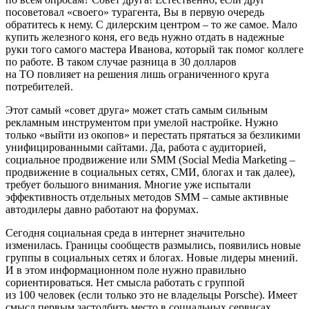
посоветовал «своего» турагента, Вы в первую очередь
обратитесь к нему. С дилерским центром – то же самое. Мало
купить железного коня, его ведь нужно отдать в надежные
руки того самого мастера Иванова, который так помог коллеге
по работе. В таком случае разница в 30 долларов
на ТО повлияет на решения лишь ограниченного круга
потребителей.
Этот самый «совет друга» может стать самым сильным
рекламным инструментом при умелой настройке. Нужно
только «выйти из окопов» и перестать прятаться за безликими
унифицированными сайтами. Да, работа с аудиторией,
социальное продвижение или SMM (Social Media Marketing –
продвижение в социальных сетях, СМИ, блогах и так далее),
требует большого внимания. Многие уже испытали
эффективность отдельных методов SMM – самые активные
автодилеры давно работают на форумах.
Сегодня социальная среда в интернет значительно
изменилась. Границы сообществ размылись, появились новые
группы в социальных сетях и блогах. Новые лидеры мнений.
И в этом информационном поле нужно правильно
сориентироваться. Нет смысла работать с группой
из 100 человек (если только это не владельцы Porsche). Имеет
смысл первым застолбить место в социальных сервисах