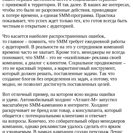
с привязкой к территории. И так далее. В ваших же интересах,
чтобы это были не разрозненные действия, приводящие
к потере времени, а единая SMM-программа. Практика
показывает, что успех ждет только тех, кто готов всегда быть
честным и открытым с аудиторией.
Что касается наиболее распространенных ошибок,
то главное – помнить, что SMM требует ежедневной работы
с аудиторией. В реальности на это у сотрудников компаний
времени часто не хватает. Кроме того, менеджеры не всегда
понимают, что SMM – это не «назойливая» реклама своей
компании, а диалог с клиентом. Социальное продвижение –
это не красивый термин, а маркетинговый инструмент,
который должен решать, поставленные задачи. Так что
создание блогов без определения их задач, а потому, что
модно, не позволит достигнуть поставленных целей.
Вот отличный пример, на котором ясно видны ошибки
и удачи. Автомобильный холдинг «Атлант-М» запустил
масштабную SMM-кампанию в интернете. Холдинг
раскручивает не бренд или товар, а консультанта, который
общается с потенциальными клиентами и отвечает
на вопросы. Конечно, это собирательный образ менеджеров
компании, однако рекламистам удалось сделать его ярким
и узнаваемым. В рамках кампании создан персонаж Денис