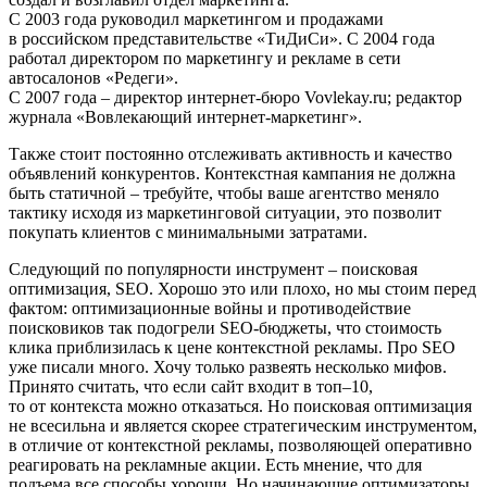
С 2003 года руководил маркетингом и продажами
в российском представительстве «ТиДиСи». С 2004 года
работал директором по маркетингу и рекламе в сети
автосалонов «Редеги».
С 2007 года – директор интернет-бюро Vovlekay.ru; редактор
журнала «Вовлекающий интернет-маркетинг».
Также стоит постоянно отслеживать активность и качество
объявлений конкурентов. Контекстная кампания не должна
быть статичной – требуйте, чтобы ваше агентство меняло
тактику исходя из маркетинговой ситуации, это позволит
покупать клиентов с минимальными затратами.
Следующий по популярности инструмент – поисковая
оптимизация, SEO. Хорошо это или плохо, но мы стоим перед
фактом: оптимизационные войны и противодействие
поисковиков так подогрели SEO-бюджеты, что стоимость
клика приблизилась к цене контекстной рекламы. Про SEO
уже писали много. Хочу только развеять несколько мифов.
Принято считать, что если сайт входит в топ–10,
то от контекста можно отказаться. Но поисковая оптимизация
не всесильна и является скорее стратегическим инструментом,
в отличие от контекстной рекламы, позволяющей оперативно
реагировать на рекламные акции. Есть мнение, что для
подъема все способы хороши. Но начинающие оптимизаторы