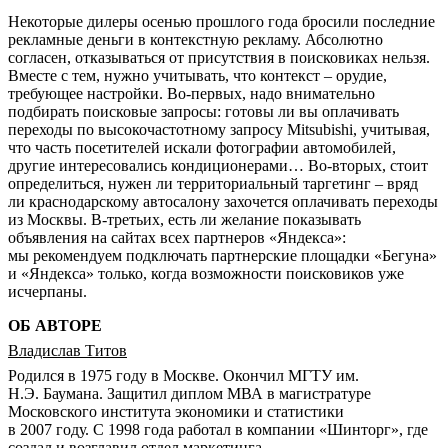
Некоторые дилеры осенью прошлого года бросили последние
рекламные деньги в контекстную рекламу. Абсолютно
согласен, отказываться от присутствия в поисковиках нельзя.
Вместе с тем, нужно учитывать, что контекст – орудие,
требующее настройки. Во-первых, надо внимательно
подбирать поисковые запросы: готовы ли вы оплачивать
переходы по высокочастотному запросу Mitsubishi, учитывая,
что часть посетителей искали фотографии автомобилей,
другие интересовались кондиционерами… Во-вторых, стоит
определиться, нужен ли территориальный таргетинг – вряд
ли краснодарскому автосалону захочется оплачивать переходы
из Москвы. В-третьих, есть ли желание показывать
объявления на сайтах всех партнеров «Яндекса»:
мы рекомендуем подключать партнерские площадки «Бегуна»
и «Яндекса» только, когда возможности поисковиков уже
исчерпаны.
ОБ АВТОРЕ
Владислав Титов
Родился в 1975 году в Москве. Окончил МГТУ им.
Н.Э. Баумана. Защитил диплом МВА в магистратуре
Московского института экономики и статистики
в 2007 году. С 1998 года работал в компании «Шинторг», где
создал и возглавил отдел маркетинга.