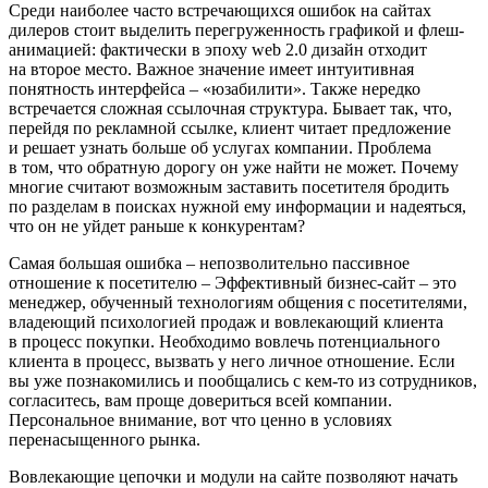
Среди наиболее часто встречающихся ошибок на сайтах
дилеров стоит выделить перегруженность графикой и флеш-
анимацией: фактически в эпоху web 2.0 дизайн отходит
на второе место. Важное значение имеет интуитивная
понятность интерфейса – «юзабилити». Также нередко
встречается сложная ссылочная структура. Бывает так, что,
перейдя по рекламной ссылке, клиент читает предложение
и решает узнать больше об услугах компании. Проблема
в том, что обратную дорогу он уже найти не может. Почему
многие считают возможным заставить посетителя бродить
по разделам в поисках нужной ему информации и надеяться,
что он не уйдет раньше к конкурентам?
Самая большая ошибка – непозволительно пассивное
отношение к посетителю – Эффективный бизнес-сайт – это
менеджер, обученный технологиям общения с посетителями,
владеющий психологией продаж и вовлекающий клиента
в процесс покупки. Необходимо вовлечь потенциального
клиента в процесс, вызвать у него личное отношение. Если
вы уже познакомились и пообщались с кем-то из сотрудников,
согласитесь, вам проще довериться всей компании.
Персональное внимание, вот что ценно в условиях
перенасыщенного рынка.
Вовлекающие цепочки и модули на сайте позволяют начать