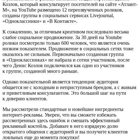
Козлов, который консультирует посетителей на сайте «Атлант-
М», на YouTube размещено 12 переозвученных роликов,
созданы группы в социальных сервисах Livejournal,
«Одноклассники» и «В Контакте».
К сожалению, за отличным креативом последовало весьма
слабое социальное продвижение. За 30 дней на Youtube
ролики посмотрели только 600 человек, что является очень
низким показателем. Продвижение в социальных сетях тоже
оказалось не сильным. Первоначально созданная группа
в «Одноклассниках» не набрала и сотни участников, после
чего Денис Козлов подключился как один из участников
к группе, созданной много раньше.
Однако показательной является тенденция: аудитория
общается не с холодным и неприступным брендом, а с живым
и приветливым консультантом. Это большой шаг на пути
к доверию клиентов.
Мы рассмотрели стандартные и новейшие ингредиенты
интернет-рекламы. Уверен, что вы сможете избежать
рассмотренных здесь ошибок и смешать эффективный
рекламный коктейль. Добавьте в него изрядную долю
открытого общения с аудиторией и вы получите клиентов
лояльных еще до момента покупки!