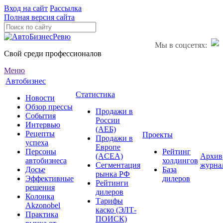
Вход на сайт
Рассылка
Полная версия сайта
Мы в соцсетях:
Свой среди профессионалов
Меню
Автобизнес
Статистика
Новости
Обзор прессы
Продажи в
События
России
Интервью
(АЕБ)
Рецепты
Проекты
Продажи в
успеха
Европе
Персоны
Рейтинг
(ACEA)
Архив
автобизнеса
холдингов
Сегментация
журна
Досье
База
рынка РФ
Эффективные
дилеров
Рейтинги
решения
дилеров
Колонка
Тарифы
Akzonobel
каско (ЭЛТ-
Практика
ПОИСК)