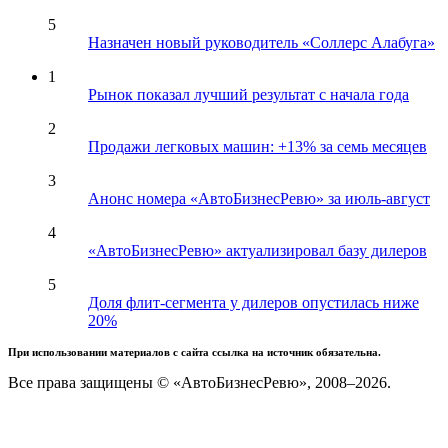
5
Назначен новый руководитель «Соллерс Алабуга»
1
Рынок показал лучший результат с начала года
2
Продажи легковых машин: +13% за семь месяцев
3
Анонс номера «АвтоБизнесРевю» за июль-август
4
«АвтоБизнесРевю» актуализировал базу дилеров
5
Доля флит-сегмента у дилеров опустилась ниже
20%
При использовании материалов с сайта ссылка на источник обязательна.
Все права защищены © «АвтоБизнесРевю», 2008–2026.