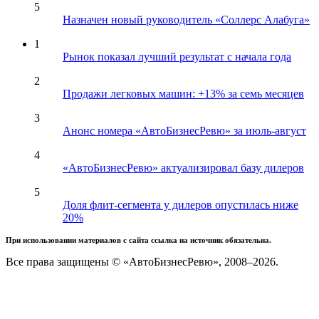
5
Назначен новый руководитель «Соллерс Алабуга»
1
Рынок показал лучший результат с начала года
2
Продажи легковых машин: +13% за семь месяцев
3
Анонс номера «АвтоБизнесРевю» за июль-август
4
«АвтоБизнесРевю» актуализировал базу дилеров
5
Доля флит-сегмента у дилеров опустилась ниже
20%
При использовании материалов с сайта ссылка на источник обязательна.
Все права защищены © «АвтоБизнесРевю», 2008–2026.