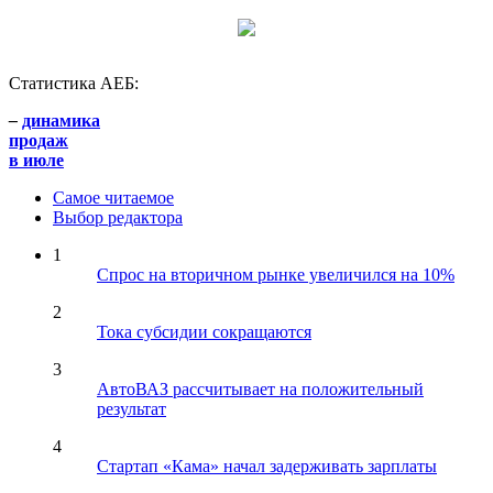
Статистика АЕБ:
–
динамика
продаж
в июле
Самое читаемое
Выбор редактора
1
Спрос на вторичном рынке увеличился на 10%
2
Тока субсидии сокращаются
3
АвтоВАЗ рассчитывает на положительный
результат
4
Стартап «Кама» начал задерживать зарплаты