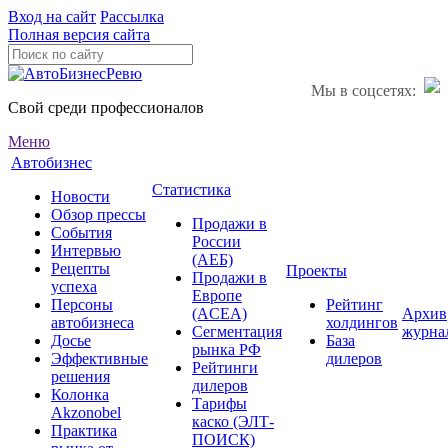
Вход на сайт
Рассылка
Полная версия сайта
Мы в соцсетях:
Свой среди профессионалов
Меню
Автобизнес
Статистика
Новости
Обзор прессы
Продажи в
События
России
Интервью
(АЕБ)
Рецепты
Проекты
Продажи в
успеха
Европе
Персоны
Рейтинг
(ACEA)
Архив
автобизнеса
холдингов
Сегментация
журна
Досье
База
рынка РФ
Эффективные
дилеров
Рейтинги
решения
дилеров
Колонка
Тарифы
Akzonobel
каско (ЭЛТ-
Практика
ПОИСК)