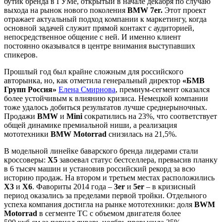
бутик бренда в ГУМе, открытый в начале декабря по случаю
выхода на рынок нового поколения
BMW 7er.
Этот проект
отражает актуальный подход компании к маркетингу, когда
основной задачей служит прямой контакт с аудиторией,
непосредственное общение с ней. И именно клиент
постоянно оказывался в центре внимания выступавших
спикеров.
Прошлый год был крайне сложным для российского
авторынка, но, как отметила генеральный директор
«БМВ
Групп Россия»
Елена Смирнова
, премиум-сегмент оказался
более устойчивым к влиянию кризиса. Немецкой компании
тоже удалось добиться результатов лучше среднерыночных.
Продажи
BMW
и
Mini
сократились на 23%, что соответствует
общей динамике премиальной ниши, а реализация
мототехники
BMW Motorrad
снизилась на 21,5%.
В модельной линейке баварского бренда лидерами стали
кроссоверы:
X5
завоевал статус бестселлера, превысив планку
в 6 тысяч машин и установив российский рекорд за всю
историю продаж. На втором и третьем местах расположились
X3
и
X6
. Фавориты 2014 года –
3er
и
5er
– в кризисный
период оказались за пределами первой тройки. Отдельного
успеха компания достигла на рынке мототехники: доля
BWM
Motorrad
в сегменте ТС с объемом двигателя более