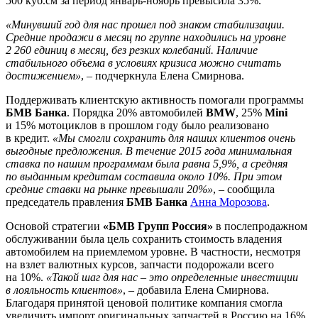
500 куб.см за период январь-ноябрь превысила 35%.
«Минувший год для нас прошел под знаком стабилизации.
Средние продажи в месяц по группе находились на уровне
2 260 единиц в месяц, без резких колебаний. Наличие
стабильного объема в условиях кризиса можно считать
достижением»
, – подчеркнула Елена Смирнова.
Поддерживать клиентскую активность помогали программы
БМВ Банка
. Порядка 20% автомобилей
BMW
, 25%
Mini
и 15% мотоциклов в прошлом году было реализовано
в кредит.
«Мы смогли сохранить для наших клиентов очень
выгодные предложения. В течение 2015 года минимальная
ставка по нашим программам была равна 5,9%, а средняя
по выданным кредитам составила около 10%. При этом
средние ставки на рынке превышали 20%»
, – сообщила
председатель правления
БМВ Банка
Анна Морозова
.
Основой стратегии
«БМВ Групп Россия»
в послепродажном
обслуживании была цель сохранить стоимость владения
автомобилем на приемлемом уровне. В частности, несмотря
на взлет валютных курсов, запчасти подорожали всего
на 10%.
«Такой шаг для нас – это определенные инвестиции
в лояльность клиентов»
, – добавила Елена Смирнова.
Благодаря принятой ценовой политике компания смогла
увеличить импорт оригинальных запчастей в Россию на 16%.