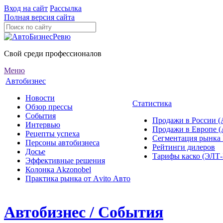
Вход на сайт
Рассылка
Полная версия сайта
Свой среди профессионалов
Меню
Автобизнес
Новости
Статистика
Обзор прессы
События
Продажи в России (
Интервью
Продажи в Европе 
Рецепты успеха
Сегментация рынка
Персоны автобизнеса
Рейтинги дилеров
Досье
Тарифы каско (ЭЛ
Эффективные решения
Колонка Akzonobel
Практика рынка от Аvito Авто
Автобизнес / События