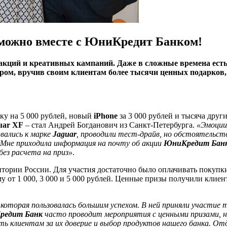
зможно вместе с ЮниКредит Банком!
 акций и креативных кампаний. Даже в сложные времена ест
ом, вручив своим клиентам более тысячи ценных подарков, 
у на 5 000 рублей, новый
iPhone
за 3 000 рублей и тысяча друг
uar XF
– стал Андрей Богданович из Санкт-Петербурга.
«Эмоции 
вались к марке
Jaguar
, проводили тест-драйв, но обстоятельств
 Мне приходила информация на почту об акции
ЮниКредит Бан
без расчета на приз»
.
рритории России. Для участия достаточно было оплачивать покуп
 от 1 000, 3 000 и 5 000 рублей. Ценные призы получили клиен
оторая пользовалась большим успехом. В ней приняли участие 
редит Банк
часто проводит мероприятия с ценными призами, н
сть клиентам за их доверие и выбор продуктов нашего банка. 