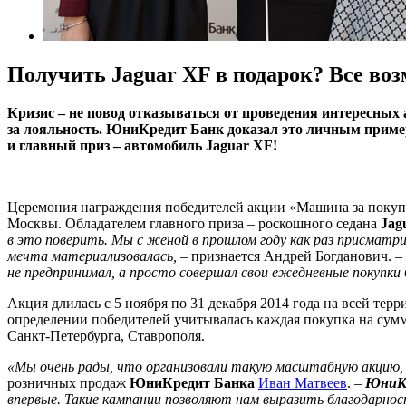
Получить Jaguar XF в подарок? Все во
Кризис – не повод отказываться от проведения интересных
за лояльность. ЮниКредит Банк доказал это личным пример
и главный приз – автомобиль Jaguar XF!
Церемония награждения победителей акции «Машина за покупк
Москвы. Обладателем главного приза – роскошного седана
Jag
в это поверить. Мы с женой в прошлом году как раз присматри
мечта материализовалась, –
признается Андрей Богданович.
–
не предпринимал, а просто совершал свои ежедневные покупки 
Акция длилась с 5 ноября по 31 декабря 2014 года на всей те
определении победителей учитывалась каждая покупка на сумму
Санкт-Петербурга, Ставрополя.
«Мы очень рады, что организовали такую масштабную акцию, к
розничных продаж
ЮниКредит Банка
Иван Матвеев
.
–
ЮниК
впервые. Такие кампании позволяют нам выразить благодарно