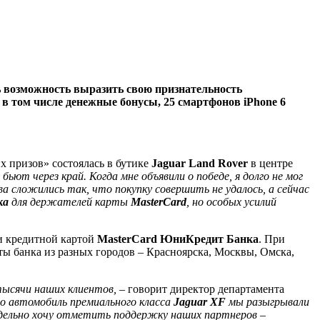
ь возможность выразить свою признательность
в том числе денежные бонусы, 25 смартфонов iPhone 6
их призов» состоялась в бутике
Jaguar Land Rover
в центре
бьют через край. Когда мне объявили о победе, я долго не мог
а сложились так, что покупку совершить не удалось, а сейчас
ка
для держателей карты
MasterCard
, но особых усилий
ки кредитной картой
MasterCard
ЮниКредит Банка
. При
ты банка из разных городов – Красноярска, Москвы, Омска,
тысячи наших клиентов, –
говорит директор департамента
о автомобиль премиального класса
Jaguar XF
мы разыгрывали
Отдельно хочу отметить поддержку наших партнеров –