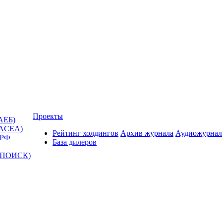
Проекты
АЕБ)
(ACEA)
Рейтинг холдингов
Архив журнала
Аудиожурнал
 РФ
База дилеров
Т-ПОИСК)