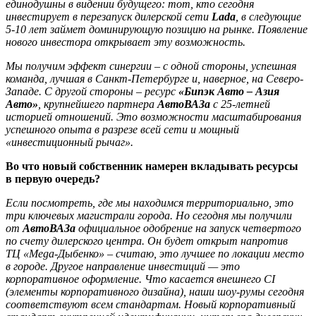
единодушны в видении будущего: тот, кто сегодня
инвестирует в перезапуск дилерской сети
Lada
, в следующие
5-10 лет займет доминирующую позицию на рынке. Появление
нового инвестора открывает эту возможность.
Мы получим эффект синергии – с одной стороны, успешная
команда, лучшая в Санкт-Петербурге и, наверное, на Северо-
Западе. С другой стороны – ресурс
«Бипэк Авто – Азия
Авто»
, крупнейшего партнера
АвтоВАЗа
с 25-летней
историей отношений. Это возможности масштабирования
успешного опыта в разрезе всей сети и мощный
«инвестиционный рычаг».
Во что новый собственник намерен вкладывать ресурсы
в первую очередь?
Если посмотреть, где мы находимся территориально, это
три ключевых магистрали города. Но сегодня мы получили
от
АвтоВАЗа
официальное одобрение на запуск четвертого
по счету дилерского центра. Он будет открыт напротив
ТЦ «Mega-Дыбенко» – считаю, это лучшее по локации место
в городе. Другое направление инвестиций — это
корпоративное оформление. Что касается внешнего CI
(элементы корпоративного дизайна), наши шоу-румы сегодня
соответствуют всем стандартам. Новый корпоративный