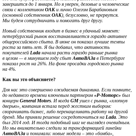
завершится до 1 января. Но я уверен, деловые и человеческие
связи с коллективом
ОАК
и лично Олегом Барабановым
(основной собственник
ОАК
), безусловно, не прервутся.
Мы будем сотрудничать и помогать друг другу.
Новый собственник входит в бизнес в удачный момент:
петербургский рынок восстанавливается гораздо активнее
общероссийского сбыта. В июне он показал лучшие темпы
роста за пять лет. Я бы добавил, что активность
покупателей
Lada
начала расти гораздо раньше рынка
в целом — в минувшем году сбыт
АвтоВАЗа
в Петербурге
показал рост на 26%. На фоне просадки городского рынка
на 4%.
Как вы это объясняете?
Для нас это совершенно ожидаемая динамика. Если помните,
до недавнего времени ключевым партнером
«Р-Моторс»
был
концерн
General Motors
. И когда
GM
ушел с рынка, «хлопнув
дверью», компания встала перед жестким выбором:
сворачивать бизнес, либо перенацеливать работу на другой
бренд. Мы приняли решение сосредоточиться на
Lada
. Это
был 2014 год. И тогда подобный шаг не выглядел очевидным.
Но мы внимательно следили за трансформацией линейки
АвтоВАЗа
и понимали: новые модели – это «бомба»,