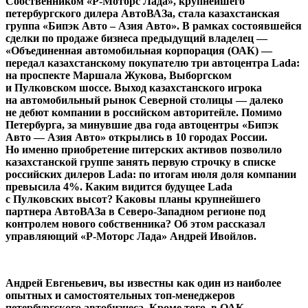
Собственником «Р-Моторс Лада», крупнейшего
петербургского дилера АвтоВАЗа, стала казахстанская
группа «Бипэк Авто – Азия Авто». В рамках состоявшейся
сделки по продаже бизнеса предыдущий владелец —
«Объединенная автомобильная корпорация (ОАК) —
передал казахстанскому покупателю три автоцентра Lada:
на проспекте Маршала Жукова, Выборгском
и Пулковском шоссе. Выход казахстанского игрока
на автомобильный рынок Северной столицы — далеко
не дебют компании в российском авторитейле. Помимо
Петербурга, за минувшие два года автоцентры «Бипэк
Авто — Азия Авто» открылись в 10 городах России.
Но именно приобретение питерских активов позволило
казахстанской группе занять первую строчку в списке
российских дилеров Lada: по итогам июля доля компании
превысила 4%. Каким видится будущее Lada
с Пулковских высот? Каковы планы крупнейшего
партнера АвтоВАЗа в Северо-Западном регионе под
контролем нового собственника? Об этом рассказал
управляющий «Р-Моторс Лада» Андрей Ивойлов.
Андрей Евгеньевич, вы известны как один из наиболее
опытных и самостоятельных топ-менеджеров
петербургского автобизнеса. Кроме того, в ОАК