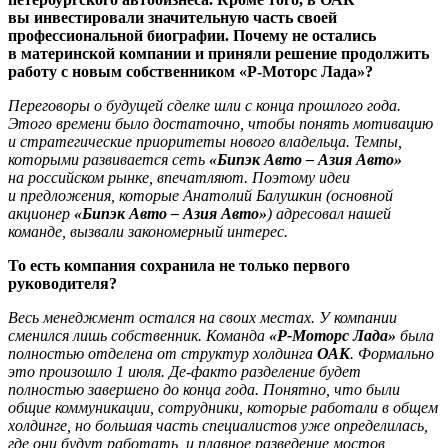
вы инвестировали значительную часть своей
профессиональной биографии. Почему не остались
в материнской компании и приняли решение продолжить
работу с новым собственником «Р-Моторс Лада»?
Переговоры о будущей сделке шли с конца прошлого года.
Этого времени было достаточно, чтобы понять мотивацию
и стратегические приоритеты нового владельца. Темпы,
которыми развивается сеть
«Бипэк Авто – Азия Авто»
на российском рынке, впечатляют. Поэтому идеи
и предложения, которые Анатолий Балушкин (основной
акционер
«Бипэк Авто – Азия Авто»
) адресовал нашей
команде, вызвали закономерный интерес.
То есть компания сохранила не только первого
руководителя?
Весь менеджмент остался на своих местах. У компании
сменился лишь собственник. Команда
«Р-Моторс Лада»
была
полностью отделена от структур холдинга
ОАК
. Формально
это произошло 1 июля. Де-факто разделение будет
полностью завершено до конца года. Понятно, что были
общие коммуникации, сотрудники, которые работали в общем
холдинге, но большая часть специалистов уже определилась,
где они будут работать, и плавное разведение мостов