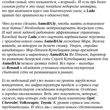
сегодня самый, что называется, «жирный». И если при более
сильном рубле в эту нишу попадали недорогие иномарки,
то при нынешнем курсе они благополучно ушли, и
Lada
правит бал практически в одиночестве.
Что нужно сделать
АвтоВАЗу
, чтобы занять оставленное
поле битвы? Необходимо модернизировать дилерскую сеть.
И над этой задачей работают эффективные управленцы.
Каждый дилер
Lada
успел ощутить кардинальные перемены
с приходом нового главы
АвтоВАЗа
господина Мора. Важна
команда, на которую он делает ставку. Уверен, «тройка
нападающих» Мор-Птачек-Кутейщиков (вице-президент
по продажам и маркетингу
АвтоВАЗа
Ян Птачек, директор
по развитию дилерской сети Сергей Кутейщиков) завоюет для
АвтоВАЗа
немало громких побед. Все трое – выходцы
из
Renault
и обладают успешным опытом построения
сбытовой сети на развивающихся рынках.
Если модельный ряд уже вышел на уровень зарубежных
конкурентов, то инфраструктура продаж и сервиса еще
не соответствует ожиданиям потребителя. Особенно
в городах-миллионниках. Ведь это покупатели, которые,
скажем, три-четыре года назад были клиентами
Opel
,
Chevrolet
,
Volkswagen
,
Toyota
. К уровню сервиса они очень
требовательны. И здесь мы с нашим новым собственником