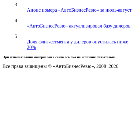
3
Анонс номера «АвтоБизнесРевю» за июль-август
4
«АвтоБизнесРевю» актуализировал базу дилеров
5
Доля флит-сегмента у дилеров опустилась ниже
20%
При использовании материалов с сайта ссылка на источник обязательна.
Все права защищены © «АвтоБизнесРевю», 2008–2026.