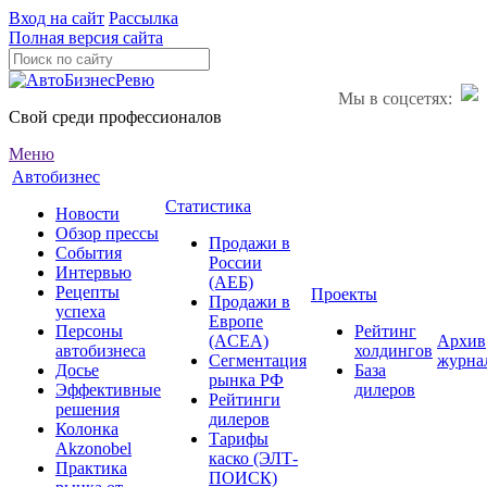
Вход на сайт
Рассылка
Полная версия сайта
Мы в соцсетях:
Свой среди профессионалов
Меню
Автобизнес
Статистика
Новости
Обзор прессы
Продажи в
События
России
Интервью
(АЕБ)
Рецепты
Проекты
Продажи в
успеха
Европе
Персоны
Рейтинг
(ACEA)
Архив
автобизнеса
холдингов
Сегментация
журна
Досье
База
рынка РФ
Эффективные
дилеров
Рейтинги
решения
дилеров
Колонка
Тарифы
Akzonobel
каско (ЭЛТ-
Практика
ПОИСК)