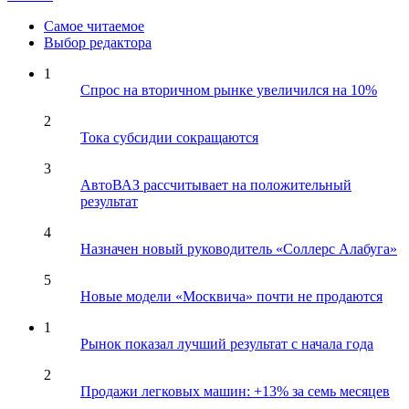
Самое читаемое
Выбор редактора
1
Спрос на вторичном рынке увеличился на 10%
2
Тока субсидии сокращаются
3
АвтоВАЗ рассчитывает на положительный
результат
4
Назначен новый руководитель «Соллерс Алабуга»
5
Новые модели «Москвича» почти не продаются
1
Рынок показал лучший результат с начала года
2
Продажи легковых машин: +13% за семь месяцев