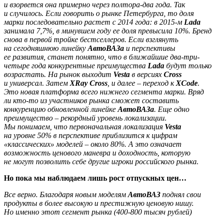
и взорвется она примерно через полтора-два года. Так
и случилось. Если говорить о рынке Петербурга, то доля
марки последовательно растет с 2014 года: в 2015-м
Lada
занимала 7,7%, в минувшем году ее доля превысила 10%. Бренд
снова в первой тройке бестселлеров. Если взглянуть
на сегодняшнюю линейку
АвтоВАЗа
и перспективы
еe развития, станет понятно, что в ближайшие два-три-
четыре года конкурентные преимущества
Lada
будут только
возрастать. На рынок выходит
Vesta
в версиях
Cross
и универсал. Затем
XRay Cross
, и далее – переход к
XCode
.
Это новая платформа всего нижнего сегмента марки. Вряд
ли кто-то из участников рынка сможет составить
конкуренцию обновленной линейке
АвтоВАЗа
. Еще одно
преимущество – рекордный уровень локализации.
Мы понимаем, что первоначальная локализация
Vesta
на уровне 50% в перспективе приблизится к цифрам
«классических» моделей – около 80%. А это означает
возможность ценового маневра и доходность, которую
не могут позволить себе другие игроки российского рынка.
Но пока мы наблюдаем лишь рост отпускных цен…
Всe верно. Благодаря новым моделям
АвтоВАЗ
поднял свои
продукты в более высокую и престижную ценовую нишу.
Но именно этот сегмент рынка (400-800 тысяч рублей)