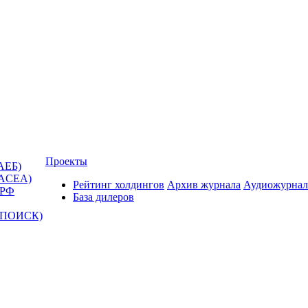
Проекты
АЕБ)
(ACEA)
Рейтинг холдингов
Архив журнала
Аудиожурнал
 РФ
База дилеров
Т-ПОИСК)