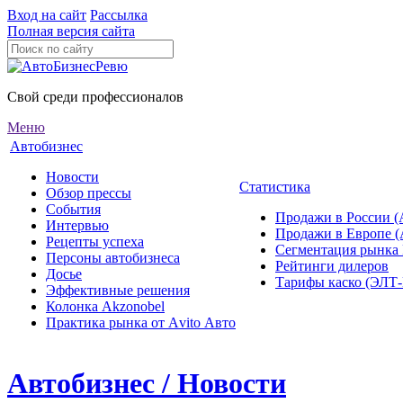
Вход на сайт
Рассылка
Полная версия сайта
Свой среди профессионалов
Меню
Автобизнес
Новости
Статистика
Обзор прессы
События
Продажи в России (
Интервью
Продажи в Европе 
Рецепты успеха
Сегментация рынка
Персоны автобизнеса
Рейтинги дилеров
Досье
Тарифы каско (ЭЛ
Эффективные решения
Колонка Akzonobel
Практика рынка от Аvito Авто
Автобизнес / Новости