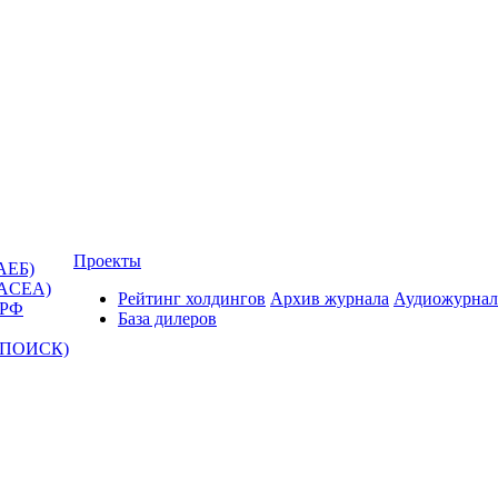
Проекты
АЕБ)
(ACEA)
Рейтинг холдингов
Архив журнала
Аудиожурнал
 РФ
База дилеров
Т-ПОИСК)