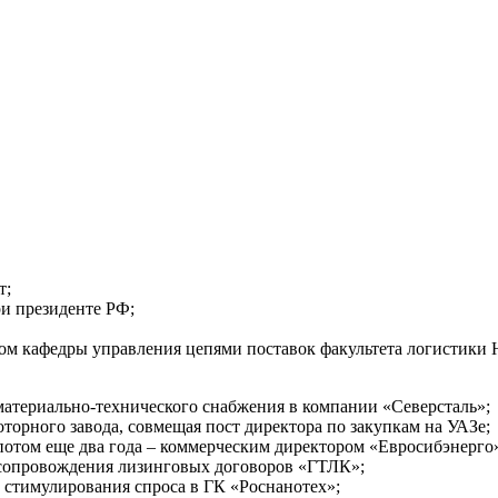
т;
и президенте РФ;
ром кафедры управления цепями поставок факультета логистик
 материально-технического снабжения в компании «Северсталь»;
торного завода, совмещая пост директора по закупкам на УАЗе;
 потом еще два года – коммерческим директором «Евросибэнерго
и сопровождения лизинговых договоров «ГТЛК»;
м стимулирования спроса в ГК «Роснанотех»;