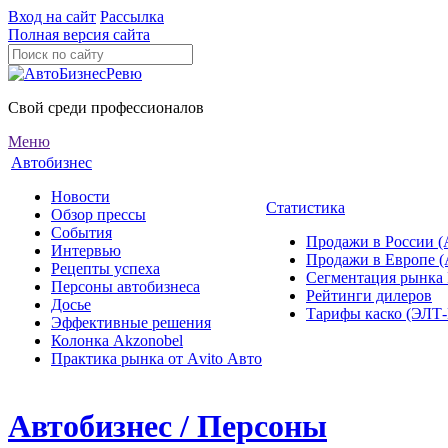
Вход на сайт
Рассылка
Полная версия сайта
Свой среди профессионалов
Меню
Автобизнес
Новости
Статистика
Обзор прессы
События
Продажи в России (
Интервью
Продажи в Европе 
Рецепты успеха
Сегментация рынка
Персоны автобизнеса
Рейтинги дилеров
Досье
Тарифы каско (ЭЛ
Эффективные решения
Колонка Akzonobel
Практика рынка от Аvito Авто
Автобизнес / Персоны