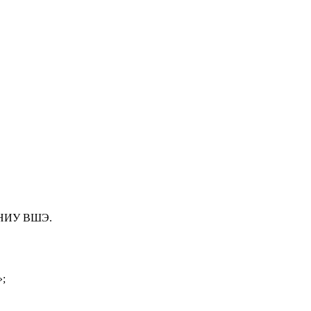
и НИУ ВШЭ.
»;