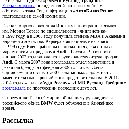
Генеральный директор
«БМВ Русланд Трейдинг»
Елена Смирнова
покидает свой пост по семейным
обстоятельствам. Эту информацию
«АвтоБизнесРевю»
подтвердили в самой компании.
Елена Смирнова окончила Институт иностранных языков
им. Мориса Тореза по специальности «лингвистика»
в 1997 году, а в 2008 году получила степень MBA в Академии
народного хозяйства. Карьера в автобизнесе началась
в 1999 году. Елена работала на должностях, связанных с
маркетингом и продажами
Audi
в России. В частности,
в июле 2003 года заняла пост руководителя отдела продаж
Audi
. С марта 2007 года возглавляла отдел маркетинга и
развития бренда, а с февраля 2009-го – отдел сбыта.
Одновременно с этим с 2007 года занимала должность
заместителя главы российского представительства. В 2011-
2014 годах – глава
«Ауди Россия»
.
«БМВ Русланд Трейдинг»
возглавляла
на протяжении последних двух лет.
О преемнике Елены Смирновой на посту руководителя
российского офиса
BMW
будет объявлено в ближайшее
время.
Рассылка