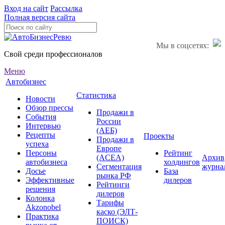
Вход на сайт
Рассылка
Полная версия сайта
Мы в соцсетях:
Свой среди профессионалов
Меню
Автобизнес
Статистика
Новости
Обзор прессы
Продажи в
События
России
Интервью
(АЕБ)
Рецепты
Проекты
Продажи в
успеха
Европе
Персоны
Рейтинг
(ACEA)
Архив
автобизнеса
холдингов
Сегментация
журна
Досье
База
рынка РФ
Эффективные
дилеров
Рейтинги
решения
дилеров
Колонка
Тарифы
Akzonobel
каско (ЭЛТ-
Практика
ПОИСК)