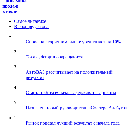
–
динамика
продаж
в июле
Самое читаемое
Выбор редактора
1
Спрос на вторичном рынке увеличился на 10%
2
Тока субсидии сокращаются
3
АвтоВАЗ рассчитывает на положительный
результат
4
Стартап «Кама» начал задерживать зарплаты
5
Назначен новый руководитель «Соллерс Алабуга»
1
Рынок показал лучший результат с начала года