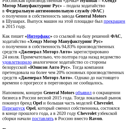
Российская производственная «дочка»
Hyundai
–
«Хендэ
Мотор Мануфактуринг Рус»
– подала ходатайство
в
Федеральную антимонопольную службу
(
ФАС
)
о получении в собственность завода
General Motors
в Шушарах. Выпуск машин на этой площадке был
прекращен
в 2015 году.
Как пишет
«
Интерфакс
»
со ссылкой на базу решений
ФАС
,
ходатайство
«Хендэ Мотор Мануфактуринг Рус»
о получении в собственность 94,83% производственных
средств
«Дженерал Моторз Авто»
зарегистрировано
24 июля. Примечательно, что полтора года назад ведомство
удовлетворило
аналогичное ходатайство со стороны
белорусской
«Юнисон Авто Рус»
. Тогда компания
претендовала на более чем 20% основных производственных
средств
«Дженерал Моторз Авто»
. Однако до настоящего
времени о прогрессе в переговорах не сообщалось.
Напомним, концерн
General Motors
объявил
о сокращении
бизнеса в России весной 2015 года. Тогда локальный рынок
покинул бренд
Opel
и большая часть моделей
Chevrolet
.
Перезапуск
Opel
, который сменил собственника, состоялся
в конце прошлого года, а в 2020 году
Chevrolet
узбекской
сборки начали
поставлять
в Россию вместо
Ravon
.