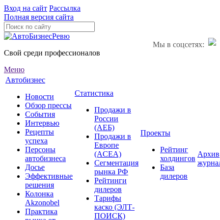
Вход на сайт
Рассылка
Полная версия сайта
Мы в соцсетях:
Свой среди профессионалов
Меню
Автобизнес
Статистика
Новости
Обзор прессы
Продажи в
События
России
Интервью
(АЕБ)
Рецепты
Проекты
Продажи в
успеха
Европе
Персоны
Рейтинг
(ACEA)
Архив
автобизнеса
холдингов
Сегментация
журна
Досье
База
рынка РФ
Эффективные
дилеров
Рейтинги
решения
дилеров
Колонка
Тарифы
Akzonobel
каско (ЭЛТ-
Практика
ПОИСК)