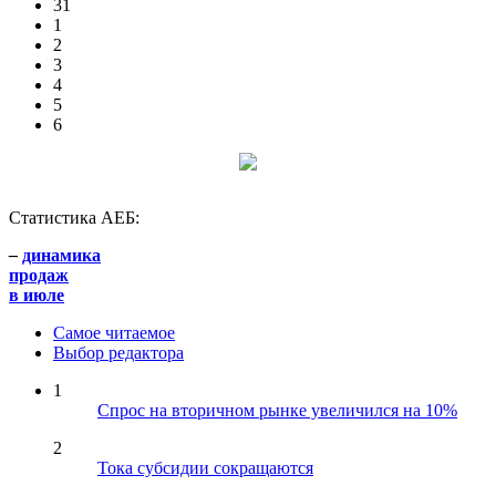
31
1
2
3
4
5
6
Статистика АЕБ:
–
динамика
продаж
в июле
Самое читаемое
Выбор редактора
1
Спрос на вторичном рынке увеличился на 10%
2
Тока субсидии сокращаются