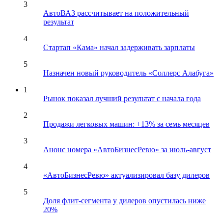
3
АвтоВАЗ рассчитывает на положительный
результат
4
Стартап «Кама» начал задерживать зарплаты
5
Назначен новый руководитель «Соллерс Алабуга»
1
Рынок показал лучший результат с начала года
2
Продажи легковых машин: +13% за семь месяцев
3
Анонс номера «АвтоБизнесРевю» за июль-август
4
«АвтоБизнесРевю» актуализировал базу дилеров
5
Доля флит-сегмента у дилеров опустилась ниже
20%