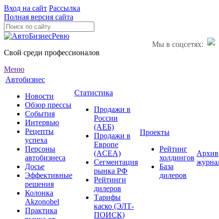
Вход на сайт
Рассылка
Полная версия сайта
Мы в соцсетях:
Свой среди профессионалов
Меню
Автобизнес
Статистика
Новости
Обзор прессы
Продажи в
События
России
Интервью
(АЕБ)
Рецепты
Проекты
Продажи в
успеха
Европе
Персоны
Рейтинг
(ACEA)
Архив
автобизнеса
холдингов
Сегментация
журна
Досье
База
рынка РФ
Эффективные
дилеров
Рейтинги
решения
дилеров
Колонка
Тарифы
Akzonobel
каско (ЭЛТ-
Практика
ПОИСК)