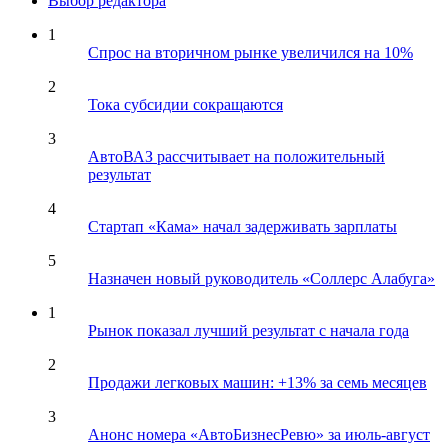
Выбор редактора
1
Спрос на вторичном рынке увеличился на 10%
2
Тока субсидии сокращаются
3
АвтоВАЗ рассчитывает на положительный
результат
4
Стартап «Кама» начал задерживать зарплаты
5
Назначен новый руководитель «Соллерс Алабуга»
1
Рынок показал лучший результат с начала года
2
Продажи легковых машин: +13% за семь месяцев
3
Анонс номера «АвтоБизнесРевю» за июль-август