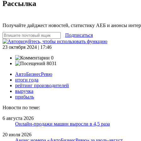
Рассылка
Получайте дайджест новостей, статистику АЕБ и анонсы инте
Подписаться
23 октября 2024 | 17:46
0
8031
АвтоБизнесРевю
итоги года
рейтинг производителей
выручка
прибыль
Новости по теме:
6 августа 2026
Онлайн-продажи машин выросли в 4,5 раза
20 июля 2026
Анонс номера «АвтоБизнесРевю» за июль-август