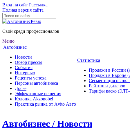
Вход на сайт
Рассылка
Полная версия сайта
Свой среди профессионалов
Меню
Автобизнес
Новости
Статистика
Обзор прессы
События
Продажи в России (
Интервью
Продажи в Европе 
Рецепты успеха
Сегментация рынка
Персоны автобизнеса
Рейтинги дилеров
Досье
Тарифы каско (ЭЛ
Эффективные решения
Колонка Akzonobel
Практика рынка от Аvito Авто
Автобизнес / Новости