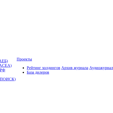
Проекты
АЕБ)
(ACEA)
Рейтинг холдингов
Архив журнала
Аудиожурнал
 РФ
База дилеров
Т-ПОИСК)