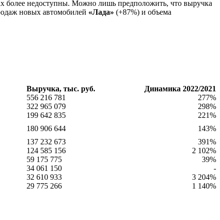
тах более недоступны. Можно лишь предположить, что выручка
 продаж новых автомобилей
«Лада»
(+87%) и объема
Выручка, тыс. руб.
Динамика 2022/2021
556 216 781
277%
322 965 079
298%
199 642 835
221%
180 906 644
143%
137 232 673
391%
124 585 156
2 102%
59 175 775
39%
34 061 150
-
32 610 933
3 204%
29 775 266
1 140%